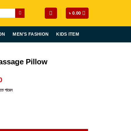
৳
0.00
ON
MEN’S FASHION
KIDS ITEM
ssage Pillow
Current
0
price
রতে পারেন
is:
0.
৳ 1,250.00.
quantity