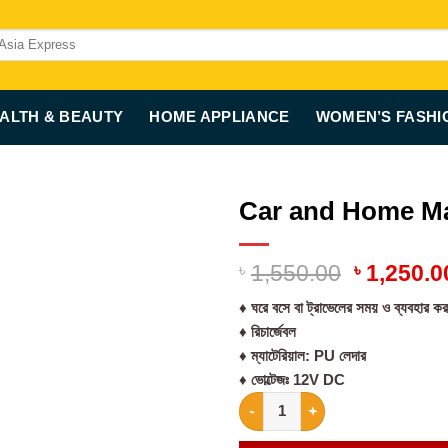
ALTH & BEAUTY
HOME APPLIANCE
WOMEN’S FASHI
Car and Home Ma
Original
৳
1,550.00
৳
1,250.0
price
♦️ ঘরে বসে বা ট্রাভেলের সময় ও ব্যবহার ক
was:
♦️ রিচার্জেবল
৳ 1,550.0
♦️ ম্যাটেরিয়াল: PU লেদার
♦️ ভোল্টেজঃ 12V DC
Car and Home Massage Pillow 