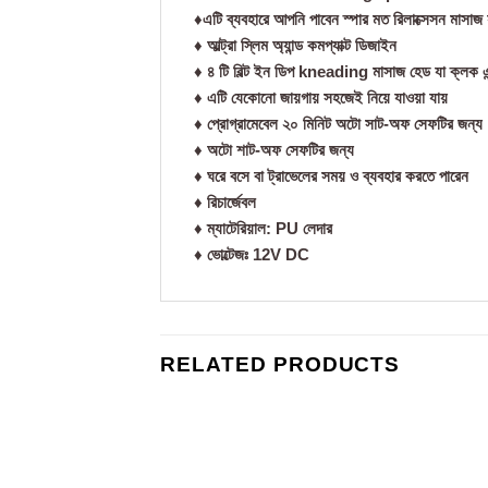
♦️এটি ব্যবহারে আপনি পাবেন স্পার মত রিলাক্সেসন মাসাজ
♦️ আল্ট্রা স্লিম অ্যান্ড কমপ্যাক্ট ডিজাইন
♦️ ৪ টি বিল্ট ইন ডিপ kneading মাসাজ হেড যা ক্লক এন্ড
♦️ এটি যেকোনো জায়গায় সহজেই নিয়ে যাওয়া যায়
♦️ প্রোগ্রামেবেল ২০ মিনিট অটো সাট-অফ সেফটির জন্য
♦️ অটো শাট-অফ সেফটির জন্য
♦️ ঘরে বসে বা ট্রাভেলের সময় ও ব্যবহার করতে পারেন
♦️ রিচার্জেবল
♦️ ম্যাটেরিয়াল: PU লেদার
♦️ ভোল্টেজঃ 12V DC
RELATED PRODUCTS