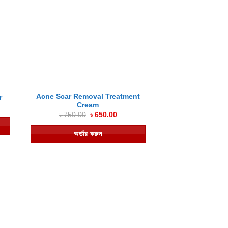
Acne Scar Removal Treatment
r
Cream
ent
e
Original
Current
৳
750.00
৳
650.00
price
price
9.00.
was:
is:
অর্ডার করুন
৳ 750.00.
৳ 650.00.