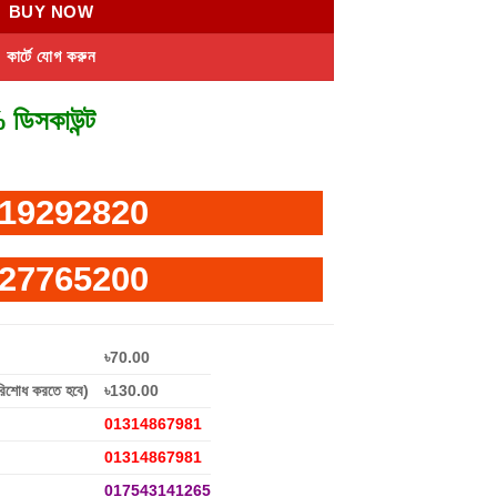
BUY NOW
কার্টে যোগ করুন
 ডিসকাউন্ট
19292820
27765200
৳70.00
রিশোধ করতে হবে)
৳130.00
01314867981
01314867981
017543141265