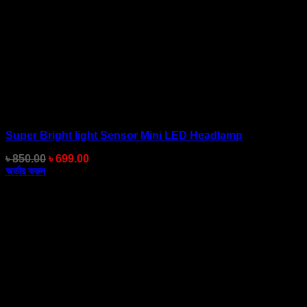
Super Bright light Sensor Mini LED Headlamp
Original
Current
৳
850.00
৳
699.00
price
price
অর্ডার করুন
was:
is:
৳ 850.00.
৳ 699.00.