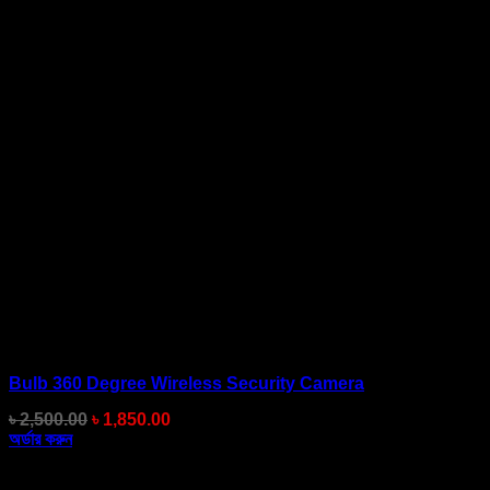
Bulb 360 Degree Wireless Security Camera
Original
Current
৳
2,500.00
৳
1,850.00
price
price
অর্ডার করুন
was:
is:
৳ 2,500.00.
৳ 1,850.00.