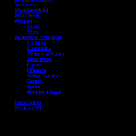
Sweaters
Uncategorized
WATCHES
Women
Jeans
Tops
WOMEN'S FASHION
Clothing
Cosmetics
Jackets & Coats
Jewelleries
Kurtis
Lifestyle
Salwar kameez
Sarees
Shoes
Women's Bags
Description
Reviews (0)
ব্রান্ড: Agni
Model: A120
প্যাকেটে আছে: ১ পিস ড্রিল (৫০০ ওয়ার্ট)
১ পিস ড্রিল মেশিনের কার্বন