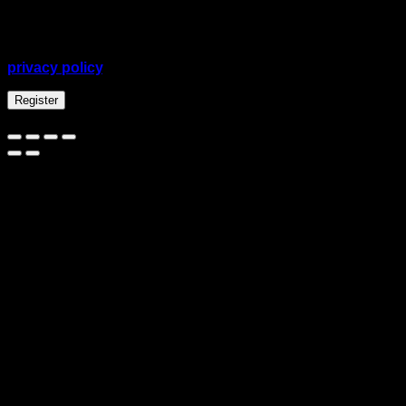
Your personal data will be used to support your
experience throughout this website, to manage access
to your account, and for other purposes described in our
privacy policy
.
Register