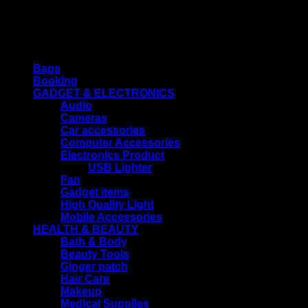
যেসব পণ্য ব্যাবহার করার পরে রিটার্ন করা যায় না তেমন পণ্য ব্যাবহার করে চেক করা যাবে
না।
Product categories
Bags
Booking
GADGET & ELECTRONICS
Audio
Cameras
Car accessories
Computer Accessories
Electronics Product
USB Lighter
Fan
Gadget items
High Quality Light
Mobile Accessories
HEALTH & BEAUTY
Bath & Body
Beauty Tools
Ginger patch
Hair Care
Makeup
Medical Supplies