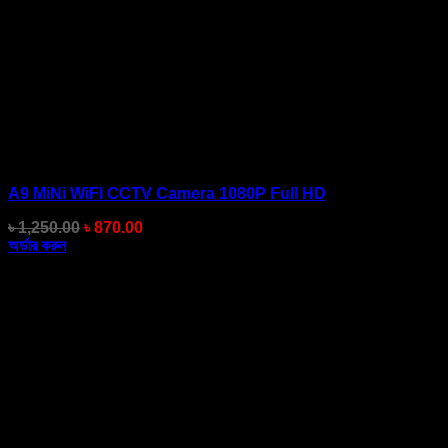
A9 MiNi WiFI CCTV Camera 1080P Full HD
Original
Current
৳
1,250.00
৳
870.00
price
price
অর্ডার করুন
was:
is:
৳ 1,250.00.
৳ 870.00.