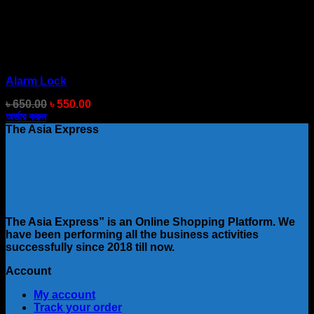
Alarm Lock
Original
Current
৳
650.00
৳
550.00
price
price
অর্ডার করুন
was:
is:
The Asia Express
৳ 650.00.
৳ 550.00.
The Asia Express” is an Online Shopping Platform. We
have been performing all the business activities
successfully since 2018 till now.
Account
My account
Track your order