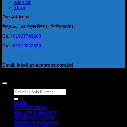
Wishlist
Shop
Our Address
মিরপুর ১০, ২৫৪ নাম্নার পিলার। গনি মিয়া মার্কেট।.
Call:
01927765200
Call:
01319292820
Email: info@asiaexpress.com.bd
Search
for:
HOME
ELECTRONICS
HEALTH & BEAUTY
HOME APPLIANCE
WOMEN’S FASHION