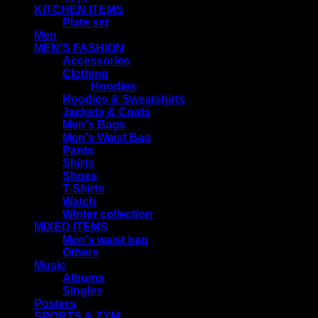
KITCHEN ITEMS
Plate set
Men
MEN'S FASHION
Accessories
Clothing
Hoodies
Hoodies & Sweatshirts
Jackets & Coats
Men's Bags
Men's Waist Bag
Pants
Shirts
Shoes
T-Shirts
Watch
Winter collection
MIXED ITEMS
Men's waist bag
Others
Music
Albums
Singles
Posters
SPORTS & ZYM