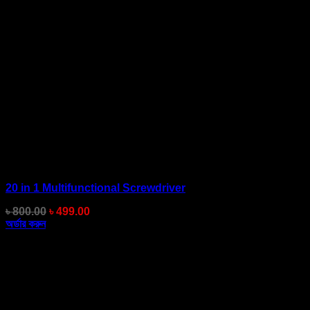
20 in 1 Multifunctional Screwdriver
Original
Current
৳
800.00
৳
499.00
price
price
অর্ডার করুন
was:
is:
৳ 800.00.
৳ 499.00.