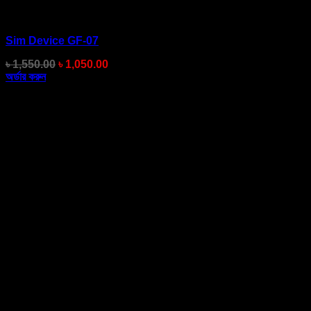
Sim Device GF-07
Original
Current
৳
1,550.00
৳
1,050.00
price
price
অর্ডার করুন
was:
is:
৳ 1,550.00.
৳ 1,050.00.