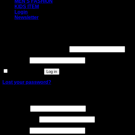
MEN’S FASHION
KIDS ITEM
Login
Newsletter
Login
Required
Username or email address
*
Required
Password
*
Remember me
Log in
Lost your password?
Register
Required
Username
*
Required
Email address
*
Required
Password
*