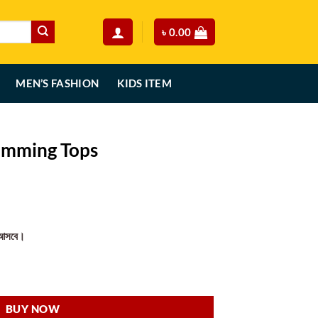
৳
0.00
MEN’S FASHION
KIDS ITEM
limming Tops
rent
ce
য়ে আসবে।
50.00.
antity
BUY NOW