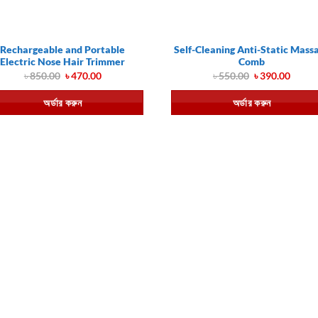
Rechargeable and Portable
Self-Cleaning Anti-Static Mass
Electric Nose Hair Trimmer
Comb
Original
Current
Original
Curre
৳
850.00
৳
470.00
৳
550.00
৳
390.00
price
price
price
price
was:
is:
was:
is:
অর্ডার করুন
অর্ডার করুন
৳ 850.00.
৳ 470.00.
৳ 550.00.
৳ 390.