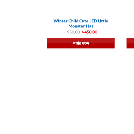
Winter Child Cute LED Little
Monster Hat
Original
Current
৳
950.00
৳
450.00
price
price
was:
is:
অর্ডার করুন
৳ 950.00.
৳ 450.00.