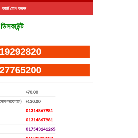
কার্টে যোগ করুন
ডিসকাউন্ট
19292820
27765200
৳70.00
িশোধ করতে হবে)
৳130.00
01314867981
01314867981
017543141265