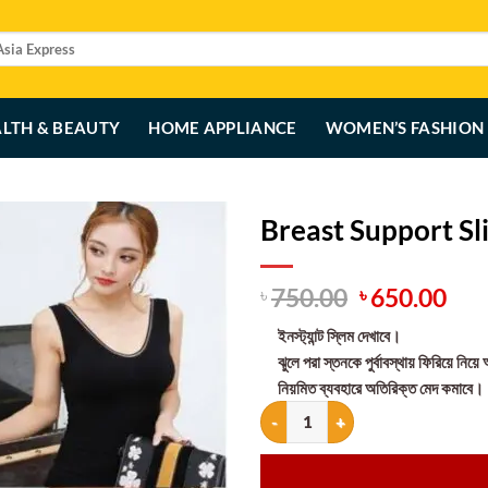
LTH & BEAUTY
HOME APPLIANCE
WOMEN’S FASHION
Breast Support S
Original
Cur
750.00
650.00
৳
৳
price
pri
ইনস্ট্যান্ট স্লিম দেখাবে।
was:
is:
ঝুলে পরা স্তনকে পুর্বাবস্থায় ফিরিয়ে নি
৳ 750.00.
৳ 6
নিয়মিত ব্যবহারে অতিরিক্ত মেদ কমাবে।
Breast Support Slimming Tops qu