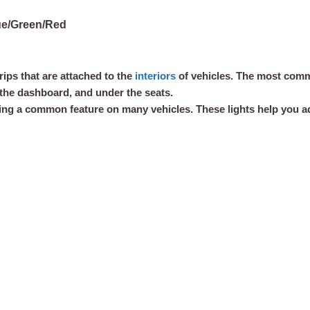
lue/Green/Red
trips that are attached to the
interiors
of vehicles. The most comm
n the dashboard, and under the seats.
ming a common feature on many vehicles. These lights help you ad