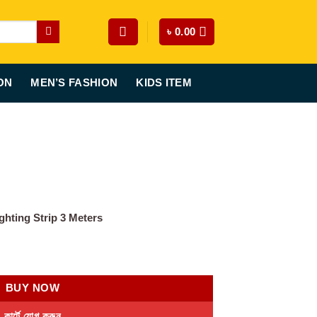
৳
0.00
ON
MEN’S FASHION
KIDS ITEM
urrent
rice
ghting Strip 3 Meters
s:
0.
 990.00.
BUY NOW
কার্টে যোগ করুন