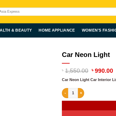
ALTH & BEAUTY
HOME APPLIANCE
WOMEN’S FASHI
Car Neon Light
Original
C
৳
1,550.00
৳
990.00
price
p
Car Neon Light Car Interior Li
was:
i
৳ 1,550.0
৳
Car Neon Light quantity