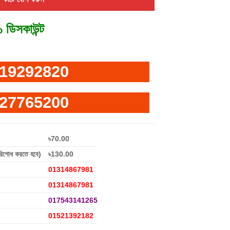
 ডিসকাউন্ট
19292820
27765200
৳70.00
রিশোধ করতে হবে)
৳130.00
01314867981
01314867981
017543141265
01521392182