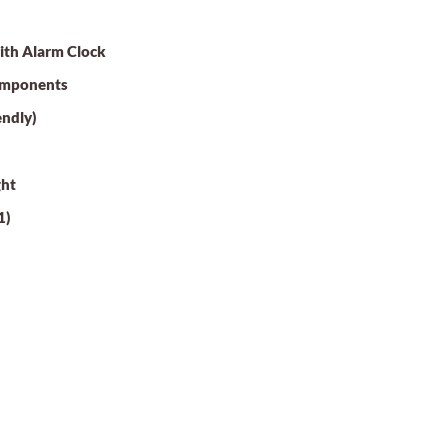
th Alarm Clock
Components
endly)
ght
1)