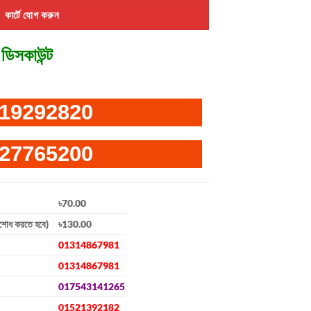
কার্টে যোগ করুন
ডিসকাউন্ট
19292820
27765200
৳70.00
িশোধ করতে হবে)
৳130.00
01314867981
01314867981
017543141265
01521392182