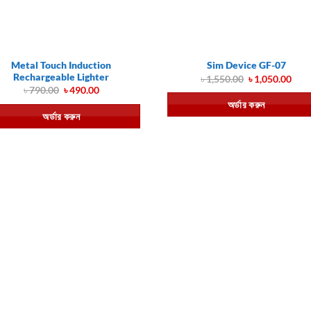
Metal Touch Induction
Sim Device GF-07
Rechargeable Lighter
Original
Cur
৳
1,550.00
৳
1,050.00
price
pric
Original
Current
৳
790.00
৳
490.00
was:
is:
price
price
অর্ডার করুন
৳ 1,550.00.
৳ 1,
was:
is:
অর্ডার করুন
৳ 790.00.
৳ 490.00.