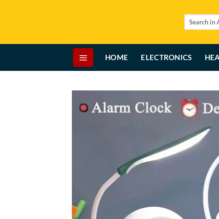
Skip
to
Search
for:
content
HOME
ELECTRONICS
HEA