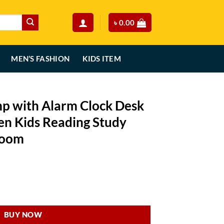
৳
0.00
MEN’S FASHION
KIDS ITEM
p with Alarm Clock Desk
en Kids Reading Study
Room
urrent
rice
ock Desk Lamp Light Children Kids Reading Study Bedroom Living Room
:
.
750.00.
BUY NOW