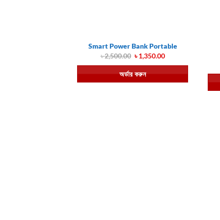
Smart Power Bank Portable
Original
Current
৳
2,500.00
৳
1,350.00
price
price
was:
is:
অর্ডার করুন
৳ 2,500.00.
৳ 1,350.00.