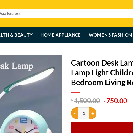
LTH & BEAUTY
HOME APPLIANCE
WOMEN’S FASHION
Cartoon Desk Lam
Lamp Light Childr
Bedroom Living 
Original
C
1,500.00
750.00
৳
৳
price
p
Cartoon Desk Lamp with Alarm Cl
was:
is
৳ 1,500.00
৳ 