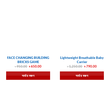
FACE CHANGING BUILDING
Lightweight Breathable Baby
BRICKS GAME
Carrier
Original
Current
Original
Current
৳
950.00
৳
650.00
৳
1,250.00
৳
790.00
price
price
price
price
was:
is:
was:
is:
অর্ডার করুন
অর্ডার করুন
৳ 950.00.
৳ 650.00.
৳ 1,250.00.
৳ 790.00.