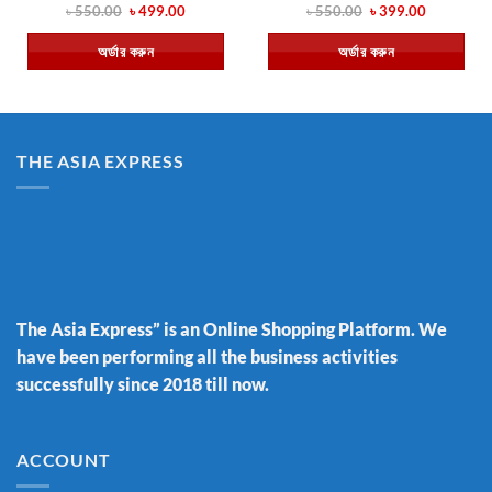
Original
Current
Original
Current
৳
550.00
৳
499.00
৳
550.00
৳
399.00
price
price
price
price
was:
is:
was:
is:
অর্ডার করুন
অর্ডার করুন
৳ 550.00.
৳ 499.00.
৳ 550.00.
৳ 399.00.
THE ASIA EXPRESS
The Asia Express” is an Online Shopping Platform. We
have been performing all the business activities
successfully since 2018 till now.
ACCOUNT