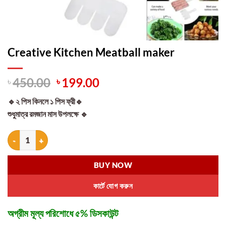
Creative Kitchen Meatball maker
Original
Current
৳
450.00
৳
199.00
price
price
🔹
২ পিস কিনলে ১ পিস ফ্রী
🔹
was:
is:
শুধুমাত্র রমজান মাস উপলক্ষে
🔹
৳ 450.00.
৳ 199.00.
Creative Kitchen Meatball maker quantity
BUY NOW
কার্টে যোগ করুন
অগ্রীম মূল্য পরিশোধে ৫% ডিসকাউন্ট