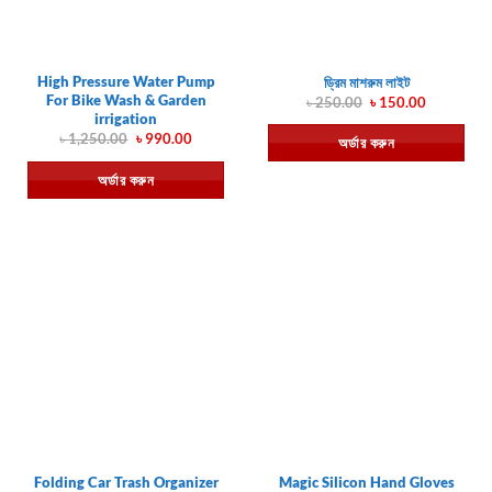
High Pressure Water Pump
ড্রিম মাশরুম লাইট
For Bike Wash & Garden
Original
Current
৳
250.00
৳
150.00
price
price
irrigation
was:
is:
Original
Current
৳
1,250.00
৳
990.00
অর্ডার করুন
৳ 250.00.
৳ 150.00.
price
price
was:
is:
অর্ডার করুন
৳ 1,250.00.
৳ 990.00.
Folding Car Trash Organizer
Magic Silicon Hand Gloves