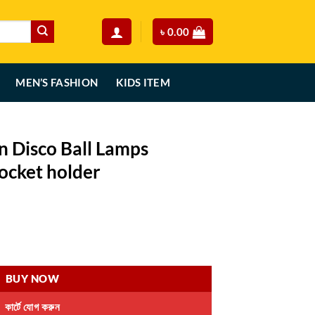
৳
0.00
MEN’S FASHION
KIDS ITEM
n Disco Ball Lamps
ocket holder
rent
ce
ps Decoration with socket holder quantity
50.00.
BUY NOW
কার্টে যোগ করুন