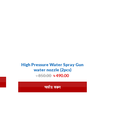
High Pressure Water Spray Gun
water nozzle (2pcs)
rent
e
Original
Current
৳
850.00
৳
490.00
price
price
750.00.
was:
is:
অর্ডার করুন
৳ 850.00.
৳ 490.00.