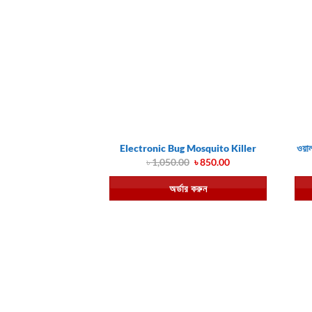
Electronic Bug Mosquito Killer
ওয়
Original
Current
৳
1,050.00
৳
850.00
price
price
was:
is:
অর্ডার করুন
৳ 1,050.00.
৳ 850.00.