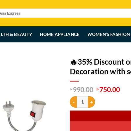
LTH & BEAUTY
HOME APPLIANCE
WOMEN’S FASHION
🔥35% Discount o
Decoration with s
Original
Cur
990.00
750.00
৳
৳
price
pri
🔥35% Discount on Disco Ball Lam
was:
is:
৳ 990.00.
৳ 7