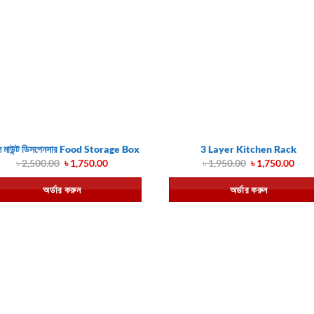
াল মাউন্ট ডিসপেনসার Food Storage Box
3 Layer Kitchen Rack
Original
Current
Original
Cur
৳
2,500.00
৳
1,750.00
৳
1,950.00
৳
1,750.00
price
price
price
pric
was:
is:
was:
is:
অর্ডার করুন
অর্ডার করুন
৳ 2,500.00.
৳ 1,750.00.
৳ 1,950.00.
৳ 1,