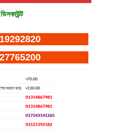
ডিসকাউন্ট
19292820
27765200
৳70.00
িশোধ করতে হবে)
৳130.00
01314867981
01314867981
017543141265
01521392182