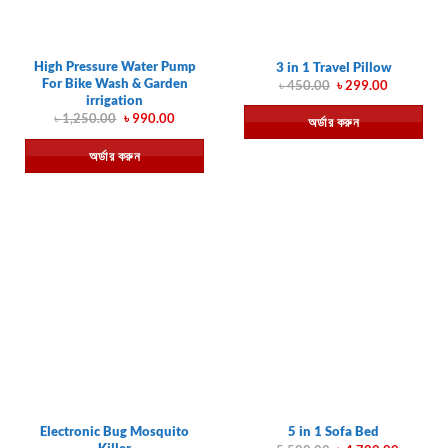
High Pressure Water Pump
3 in 1 Travel Pillow
For Bike Wash & Garden
Original
Current
৳
450.00
৳
299.00
price
price
irrigation
was:
is:
Original
Current
৳
1,250.00
৳
990.00
অর্ডার করুন
৳ 450.00.
৳ 299.00.
price
price
was:
is:
অর্ডার করুন
৳ 1,250.00.
৳ 990.00.
Electronic Bug Mosquito
5 in 1 Sofa Bed
Killer