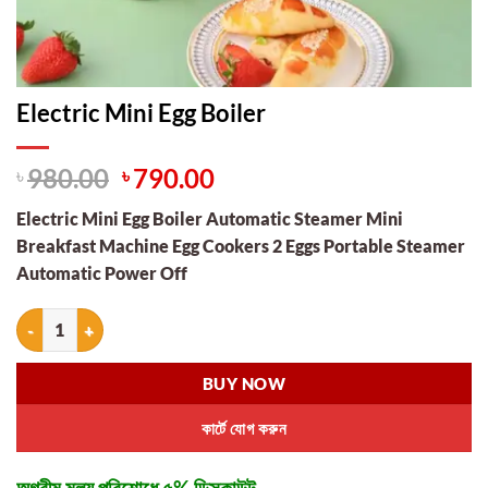
Electric Mini Egg Boiler
Original
Current
৳
980.00
৳
790.00
price
price
Electric Mini Egg Boiler Automatic Steamer Mini
was:
is:
Breakfast Machine Egg Cookers 2 Eggs Portable Steamer
৳ 980.00.
৳ 790.00.
Automatic Power Off
Electric Mini Egg Boiler quantity
BUY NOW
কার্টে যোগ করুন
অগ্রীম মূল্য পরিশোধে ৫% ডিসকাউন্ট