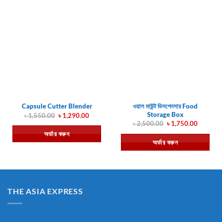
ওয়াল মাউন্ট ডিসপেনসার Food
Capsule Cutter Blender
Storage Box
Original
Current
৳
1,550.00
৳
1,290.00
price
price
Original
Current
৳
2,500.00
৳
1,750.00
was:
is:
price
price
অর্ডার করুন
৳ 1,550.00.
৳ 1,290.00.
was:
is:
অর্ডার করুন
৳ 2,500.00.
৳ 1,750.
THE ASIA EXPRESS