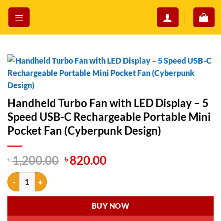
Skip
to
content
Handheld Turbo Fan with LED Display – 5
Speed USB-C Rechargeable Portable Mini
Pocket Fan (Cyberpunk Design)
Original
Current
৳
1,200.00
৳
820.00
price
price
Handheld Turbo Fan with LED Display – 5 Speed USB-C Rechargeable 
was:
is:
৳ 1,200.00.
৳ 820.00.
BUY NOW