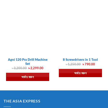
Agni 120 Pcs Drill Machine
8 Screwdrivers in 1 Tool
Set
Original
Current
৳
1,250.00
৳
790.00
price
price
Original
Current
৳
3,200.00
৳
2,299.00
was:
is:
price
price
অর্ডার করুন
৳ 1,250.00.
৳ 790.00.
was:
is:
অর্ডার করুন
৳ 3,200.00.
৳ 2,299.00.
THE ASIA EXPRESS