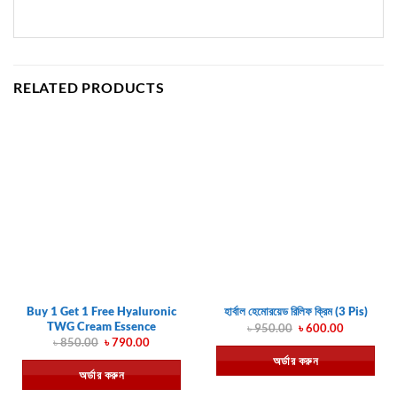
RELATED PRODUCTS
Buy 1 Get 1 Free Hyaluronic
হার্বাল হেমোরয়েড রিলিফ ক্রিম (3 Pis)
TWG Cream Essence
Original
Current
৳
950.00
৳
600.00
price
price
Original
Current
৳
850.00
৳
790.00
was:
is:
price
price
অর্ডার করুন
৳ 950.00.
৳ 600.00.
was:
is:
অর্ডার করুন
৳ 850.00.
৳ 790.00.