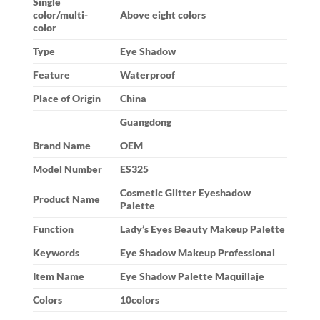
Single
color/multi-
Above eight colors
color
Type
Eye Shadow
Feature
Waterproof
Place of Origin
China
Guangdong
Brand Name
OEM
Model Number
ES325
Cosmetic Glitter Eyeshadow
Product Name
Palette
Function
Lady’s Eyes Beauty Makeup Palette
Keywords
Eye Shadow Makeup Professional
Item Name
Eye Shadow Palette Maquillaje
Colors
10colors