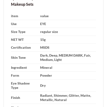
Makeup Sets
item
value
Use
EYE
Size Type
regular size
NET WT
15g
Certification
MSDS
Dark, Deep, MEDIUM DARK, Fair,
Skin Tone
Medium, Light
Ingredient
Mineral
Form
Powder
Eye Shadow
Dry
Type
Radiant, Shimmer, Glitter, Matte,
Finish
Metallic, Natural