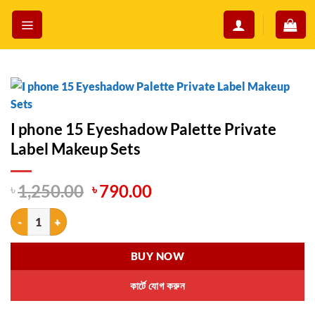
Skip
to
content
I phone 15 Eyeshadow Palette Private
Label Makeup Sets
Original
Current
৳
1,250.00
৳
790.00
price
price
I phone 15 Eyeshadow Palette Private Label Makeup Sets quantity
was:
is:
৳ 1,250.00.
৳ 790.00.
BUY NOW
কার্টে যোগ করুন