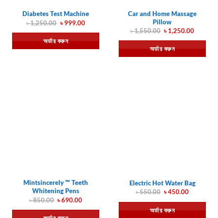
Car and Home Massage
Diabetes Test Machine
Pillow
Original
Current
৳
1,250.00
৳
999.00
price
price
Original
Current
৳
1,550.00
৳
1,250.00
was:
is:
price
price
অর্ডার করুন
৳ 1,250.00.
৳ 999.00.
was:
is:
অর্ডার করুন
৳ 1,550.00.
৳ 1,250.
Mintsincerely ™ Teeth
Electric Hot Water Bag
Whitening Pens
Original
Current
৳
550.00
৳
450.00
price
price
Original
Current
৳
850.00
৳
690.00
was:
is:
price
price
অর্ডার করুন
৳ 550.00.
৳ 450.00.
was:
is: