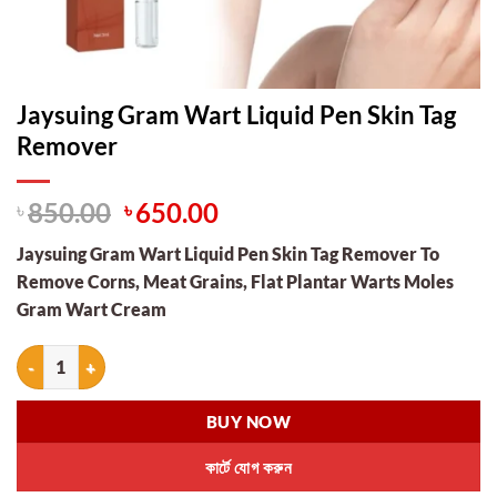
Jaysuing Gram Wart Liquid Pen Skin Tag
Remover
Original
Current
৳
850.00
৳
650.00
price
price
Jaysuing Gram Wart Liquid Pen Skin Tag Remover To
was:
is:
Remove Corns, Meat Grains, Flat Plantar Warts Moles
৳ 850.00.
৳ 650.00.
Gram Wart Cream
Jaysuing Gram Wart Liquid Pen Skin Tag Remover quantity
BUY NOW
কার্টে যোগ করুন