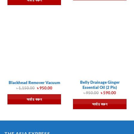
অর্ডার করুন
৳ 850.00.
৳ 690.00.
Belly Drainage Ginger
Blackhead Remover Vacuum
Essential Oil (2 Pis)
Original
Current
৳
1,150.00
৳
950.00
price
price
Original
Current
৳
950.00
৳
590.00
was:
is:
price
price
অর্ডার করুন
৳ 1,150.00.
৳ 950.00.
was:
is:
অর্ডার করুন
৳ 950.00.
৳ 590.00.
THE ASIA EXPRESS