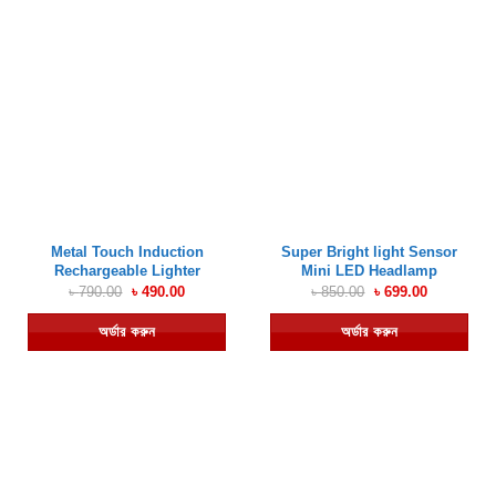
Metal Touch Induction
Super Bright light Sensor
Rechargeable Lighter
Mini LED Headlamp
Original
Current
Original
Current
৳
790.00
৳
490.00
৳
850.00
৳
699.00
price
price
price
price
was:
is:
was:
is:
অর্ডার করুন
অর্ডার করুন
৳ 790.00.
৳ 490.00.
৳ 850.00.
৳ 699.00.