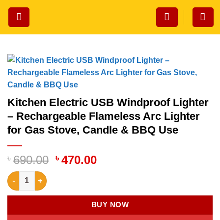
Skip
to
content
Kitchen Electric USB Windproof Lighter
– Rechargeable Flameless Arc Lighter
for Gas Stove, Candle & BBQ Use
Original
Current
৳
690.00
৳
470.00
price
price
Kitchen Electric USB Windproof Lighter – Rechargeable Flamele
was:
is:
৳ 690.00.
৳ 470.00.
BUY NOW