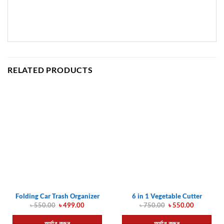
RELATED PRODUCTS
Folding Car Trash Organizer
6 in 1 Vegetable Cutter
Original
Current
Original
Current
৳
550.00
৳
499.00
৳
750.00
৳
550.00
price
price
price
price
was:
is:
was:
is:
অর্ডার করুন
অর্ডার করুন