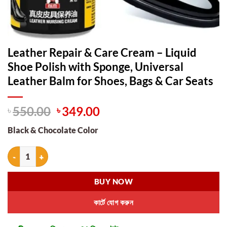
Leather Repair & Care Cream – Liquid
Shoe Polish with Sponge, Universal
Leather Balm for Shoes, Bags & Car Seats
Original
Current
৳
550.00
৳
349.00
price
price
Black & Chocolate Color
was:
is:
৳ 550.00.
৳ 349.00.
Leather Repair & Care Cream – Liquid Shoe Polish with Sponge, Univer
BUY NOW
কার্টে যোগ করুন