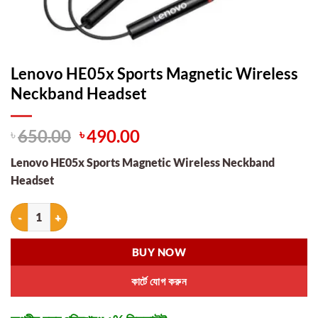
Lenovo HE05x Sports Magnetic Wireless
Neckband Headset
Original
Current
৳
650.00
৳
490.00
price
price
Lenovo HE05x Sports Magnetic Wireless Neckband
was:
is:
Headset
৳ 650.00.
৳ 490.00.
Lenovo HE05x Sports Magnetic Wireless Neckband Headset quantity
BUY NOW
কার্টে যোগ করুন