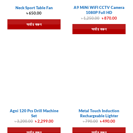
A9 MiNi WiFI CCTV Camera
Neck Sport Table Fan
1080P Full HD
৳
650.00
Original
Current
৳
1,250.00
৳
870.00
price
price
অর্ডার করুন
was:
is:
অর্ডার করুন
৳ 1,250.00.
৳ 870.00.
Agni 120 Pcs Drill Machine
Metal Touch Induction
Set
Rechargeable Lighter
Original
Current
Original
Current
৳
3,200.00
৳
2,299.00
৳
790.00
৳
490.00
price
price
price
price
was:
is:
was:
is:
অর্ডার করুন
অর্ডার করুন
৳ 3,200.00.
৳ 2,299.00.
৳ 790.00.
৳ 490.00.