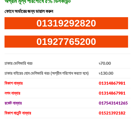
অগ্রীম মূল্য পরিশোধে ৫% ডিসকাউন্ট
ফোনে অর্ডারের জন্য ডায়াল করুন
01319292820
01927765200
ঢাকায় ডেলিভারি খরচ
৳70.00
ঢাকার বাইরের হোম ডেলিভারি খরচ (অগ্রীম পরিশোধ করতে হবে)
৳130.00
বিকাশ নাম্বার
01314867981
নগদ নাম্বার
01314867981
রকেট নাম্বার
017543141265
বিকাশ মার্চেন্ট নাম্বার
01521392182