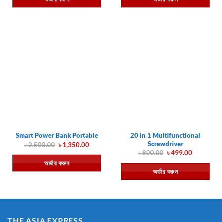
20 in 1 Multifunctional
Smart Power Bank Portable
Screwdriver
Original
Current
৳
2,500.00
৳
1,350.00
price
price
Original
Current
৳
800.00
৳
499.00
was:
is:
price
price
অর্ডার করুন
৳ 2,500.00.
৳ 1,350.00.
was:
is:
অর্ডার করুন
৳ 800.00.
৳ 499.00.
THE ASIA EXPRESS