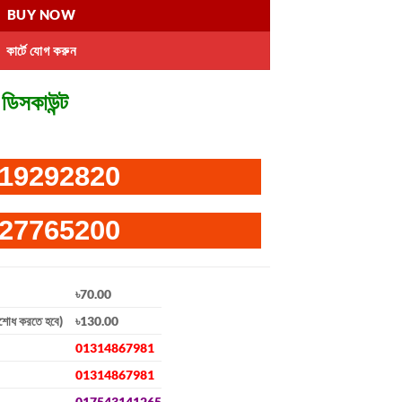
BUY NOW
কার্টে যোগ করুন
ডিসকাউন্ট
19292820
27765200
৳70.00
িশোধ করতে হবে)
৳130.00
01314867981
01314867981
017543141265