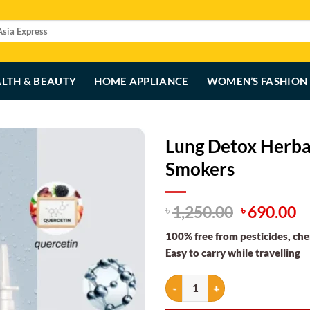
LTH & BEAUTY
HOME APPLIANCE
WOMEN’S FASHION
Lung Detox Herbal
Smokers
Original
C
1,250.00
690.00
৳
৳
price
p
100% free from pesticides, chem
was:
is
Easy to carry while travelling
৳ 1,250.00
৳ 
Lung Detox Herbal Cleanser Spra