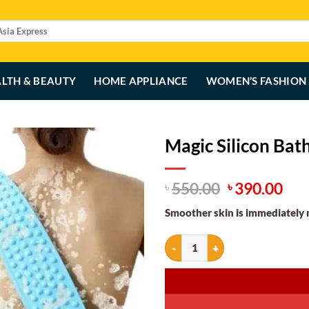
LTH & BEAUTY
HOME APPLIANCE
WOMEN’S FASHION
Magic Silicon Bat
Original
Cur
550.00
390.00
৳
৳
price
pri
Smoother skin is immediately no
was:
is:
৳ 550.00.
৳ 3
Magic Silicon Bath Brush quantit