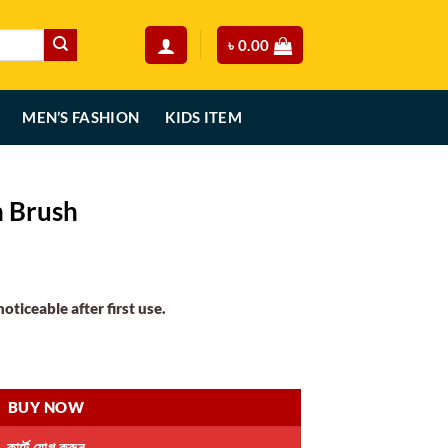
৳
0.00
MEN’S FASHION
KIDS ITEM
h Brush
rent
ce
ticeable after first use.
90.00.
y
BUY NOW
কার্টে যোগ করুন