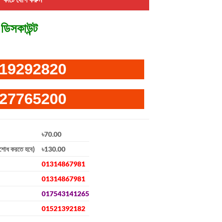
ডিসকাউন্ট
19292820
27765200
৳70.00
িশোধ করতে হবে)
৳130.00
01314867981
01314867981
017543141265
01521392182