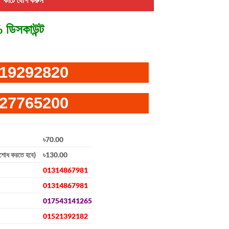
 ডিসকাউন্ট
19292820
27765200
৳70.00
িশোধ করতে হবে)
৳130.00
01314867981
01314867981
017543141265
01521392182