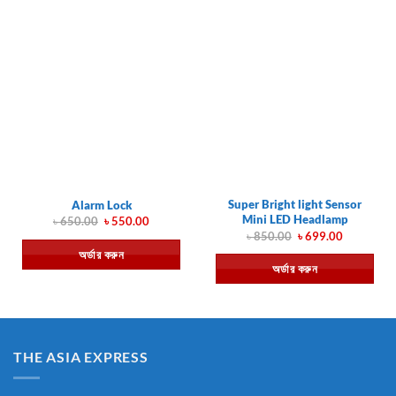
Super Bright light Sensor
Alarm Lock
Mini LED Headlamp
Original
Current
৳
650.00
৳
550.00
price
price
Original
Current
৳
850.00
৳
699.00
was:
is:
price
price
অর্ডার করুন
৳ 650.00.
৳ 550.00.
was:
is:
অর্ডার করুন
৳ 850.00.
৳ 699.00.
THE ASIA EXPRESS