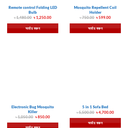
Remote control Folding LED
Mosquito Repellent Coil
Bulb
Holder
Original
Current
Original
Current
৳
1,480.00
৳
1,250.00
৳
750.00
৳
599.00
price
price
price
price
was:
is:
was:
is:
অর্ডার করুন
অর্ডার করুন
৳ 1,480.00.
৳ 1,250.00.
৳ 750.00.
৳ 599.00.
Electronic Bug Mosquito
5 in 1 Sofa Bed
Killer
Original
Current
৳
5,500.00
৳
4,700.00
price
price
Original
Current
৳
1,050.00
৳
850.00
was:
is:
price
price
অর্ডার করুন
৳ 5,500.00.
৳ 4,700.
was:
is:
অর্ডার করুন
৳ 1,050.00.
৳ 850.00.