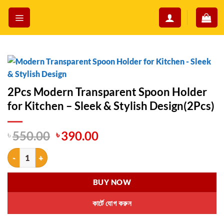
Skip
to
content
2Pcs Modern Transparent Spoon Holder
for Kitchen – Sleek & Stylish Design(2Pcs)
Original
Current
৳
550.00
৳
390.00
price
price
2Pcs Modern Transparent Spoon Holder for Kitchen - Sleek & Stylish 
was:
is:
৳ 550.00.
৳ 390.00.
BUY NOW
কার্টে যোগ করুন