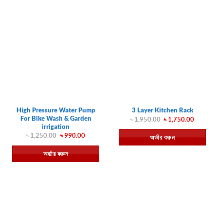
High Pressure Water Pump
3 Layer Kitchen Rack
For Bike Wash & Garden
Original
Current
৳
1,950.00
৳
1,750.00
price
price
irrigation
was:
is:
Original
Current
৳
1,250.00
৳
990.00
অর্ডার করুন
৳ 1,950.00.
৳ 1,750.
price
price
was:
is:
অর্ডার করুন
৳ 1,250.00.
৳ 990.00.