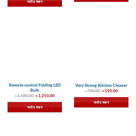
অর্ডার করুন
৳ 750.00.
৳ 599.00.
Remote control Folding LED
Very Strong Kitchen Cleaner
Bulb
Original
Current
৳
790.00
৳
590.00
price
price
Original
Current
৳
1,480.00
৳
1,250.00
was:
is:
price
price
অর্ডার করুন
৳ 790.00.
৳ 590.00.
was:
is:
অর্ডার করুন
৳ 1,480.00.
৳ 1,250.00.