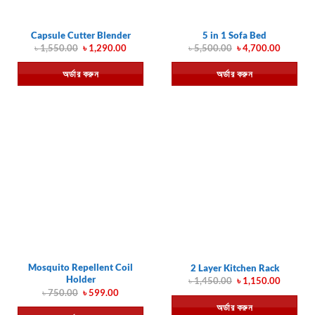
Capsule Cutter Blender
5 in 1 Sofa Bed
Original
Current
Original
Current
৳
1,550.00
৳
1,290.00
৳
5,500.00
৳
4,700.00
price
price
price
price
was:
is:
was:
is:
অর্ডার করুন
অর্ডার করুন
৳ 1,550.00.
৳ 1,290.00.
৳ 5,500.00.
৳ 4,700.
Mosquito Repellent Coil
2 Layer Kitchen Rack
Holder
Original
Current
৳
1,450.00
৳
1,150.00
price
price
Original
Current
৳
750.00
৳
599.00
was:
is:
price
price
অর্ডার করুন
৳ 1,450.00.
৳ 1,150.
was:
is: