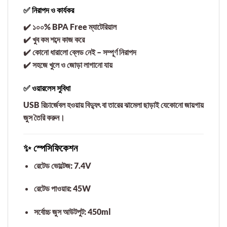
✅ নিরাপদ ও কার্যকর
✔️ ১০০%
BPA Free
ম্যাটেরিয়াল
✔️ খুব কম শব্দে কাজ করে
✔️ কোনো ধারালো ব্লেড নেই – সম্পূর্ণ নিরাপদ
✔️ সহজে খুলে ও জোড়া লাগানো যায়
✅ ওয়ারলেস সুবিধা
USB রিচার্জেবল হওয়ায় বিদ্যুৎ বা তারের ঝামেলা ছাড়াই যেকোনো জায়গায়
জুস তৈরি করুন।
✨ স্পেসিফিকেশন
রেটেড ভোল্টেজ: 7.4V
রেটেড পাওয়ার: 45W
সর্বোচ্চ জুস আউটপুট: 450ml