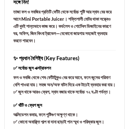
সঙ্গে নিন!
তাজা ফল ও সবজির প্রতিটি ফোঁটা থেকে সর্বোচ্চ পুষ্টি আর স্বাদ বের করে
আনে
Mini Portable Juicer
। শক্তিশালী মোটর থাকা সত্ত্বেও
এটি খুবই শান্তভাবে কাজ করে। কর্ডলেস ও পোর্টেবল ডিজাইনের কারণে
ঘর, অফিস, জিম কিংবা ট্রাভেল—যেকোনো জায়গায় সহজেই ব্যবহার
করতে পারবেন।
✨ প্রধান বৈশিষ্ট্য (Key Features)
✅ সর্বোচ্চ জুস এক্সট্রাকশন
ফল ও সবজি থেকে শেষ ফোঁটাটুকুও বের করে আনে, ফলে জুসের পরিমাণ
বেশি পাওয়া যায়। সহজ অন/অফ বাটন দিয়ে এক টাচেই ব্যবহার করা যায়।
✅ জুস থাকে আরও ফ্রেশ, স্বাদ বজায় থাকে সর্বোচ্চ
৭২ ঘণ্টা
পর্যন্ত।
✅ খাঁটি ও ফ্রেশ জুস
অক্সিডেশন কমায়, ফলে পুষ্টিগুণ অক্ষুণ্ণ থাকে।
✅ কোনো অবাঞ্ছিত পাল্প বা দানা ছাড়াই পান
স্মুথ ও পরিষ্কার জুস
।