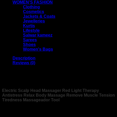
WOMEN'S FASHION
Clothing
Cosmetics
Jackets & Coats
Jewelleries
Kurtis
Lifestyle
Salwar kameez
Sarees
Shoes
Women's Bags
Description
Reviews (0)
Portable Cordless Head Scratcher Stress Relax Hair
Growth Electric Head Massager with 4 Claws for Deep
Massage
Electric Scalp Head Massager Red Light Therapy
Antistress Relax Body Massage Remove Muscle Tension
Tiredness Massageador Tool
Usage Mode:Electric
Application:head