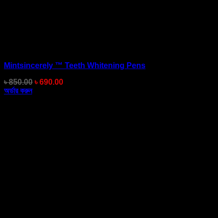
Mintsincerely ™ Teeth Whitening Pens
Original
Current
৳
850.00
৳
690.00
price
price
অর্ডার করুন
was:
is:
৳ 850.00.
৳ 690.00.