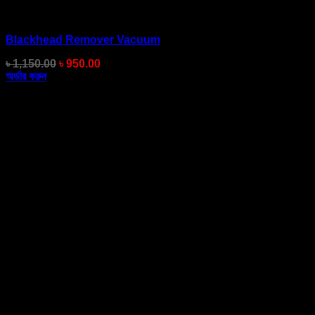
Blackhead Remover Vacuum
Original
Current
৳
1,150.00
৳
950.00
price
price
অর্ডার করুন
was:
is:
৳ 1,150.00.
৳ 950.00.