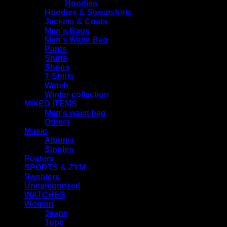
Hoodies
Hoodies & Sweatshirts
Jackets & Coats
Men's Bags
Men's Waist Bag
Pants
Shirts
Shoes
T-Shirts
Watch
Winter collection
MIXED ITEMS
Men's waist bag
Others
Music
Albums
Singles
Posters
SPORTS & ZYM
Sweaters
Uncategorized
WATCHES
Women
Jeans
Tops