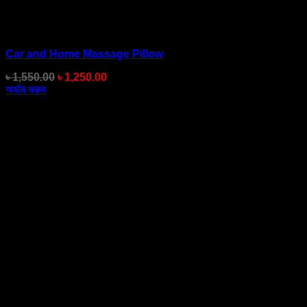
Car and Home Massage Pillow
Original
Current
৳
1,550.00
৳
1,250.00
price
price
অর্ডার করুন
was:
is:
৳ 1,550.00.
৳ 1,250.00.