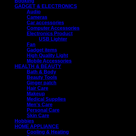
Booking
GADGET & ELECTRONICS
Audio
Cameras
Car accessories
Computer Accessories
Electronics Product
USB Lighter
Fan
Gadget items
High Quality Light
Mobile Accessories
HEALTH & BEAUTY
Bath & Body
Beauty Tools
Ginger patch
Hair Care
Makeup
Medical Supplies
Men's Care
Personal Care
Skin Care
Hobbies
HOME APPLIANCE
Cooling & Heating