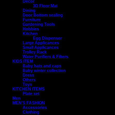
Decor
3D Floor Mat
Dining
Door Bottom sealing
Furniture
Gardening Tools
Hobbies
Kitchen
Egg Dispenser
Large Applicances
Small Applicances
Trolley Rack
Water Purifiers & Filters
KIDS ITEM
Baby hats and caps
Baby winter collection
Dress
Others
Toys
KITCHEN ITEMS
Plate set
Men
MEN'S FASHION
Accessories
Clothing