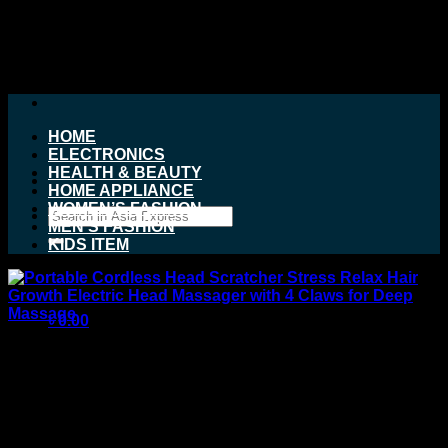
Skip
to
content
HOME
ELECTRONICS
HEALTH & BEAUTY
HOME APPLIANCE
WOMEN’S FASHION
Search
MEN’S FASHION
for:
KIDS ITEM
৳
0.00
Portable Cordless Head
Scratcher Stress Relax Hair
Growth Electric Head
No products in the cart.