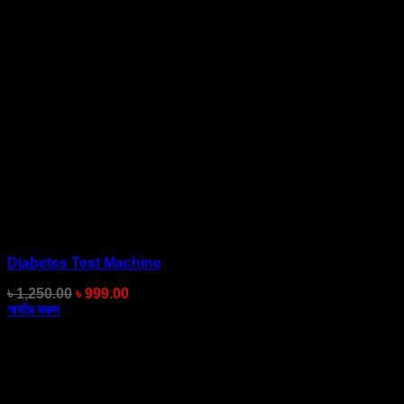
Diabetes Test Machine
Original
Current
৳
1,250.00
৳
999.00
price
price
অর্ডার করুন
was:
is:
৳ 1,250.00.
৳ 999.00.