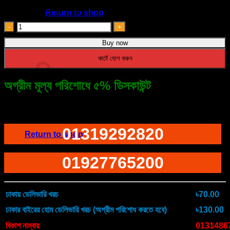
Speed with LED Light
৳ 2,500.00.
৳ 1,600.00.
Return to shop
Portable
USB
Buy now
Mini
Air
Cart
কার্টে যোগ করুন
Cooler
Fan
quantity
অগ্রীম মূল্য পরিশোধে ৫% ডিসকাউন্ট
ফোনে অর্ডারের জন্য ডায়াল করুন
No products in the cart.
01319292820
Return to shop
01927765200
ঢাকায় ডেলিভারি খরচ
৳70.00
ঢাকার বাইরের হোম ডেলিভারি খরচ (অগ্রীম পরিশোধ করতে হবে)
৳130.00
বিকাশ নাম্বার
0131486