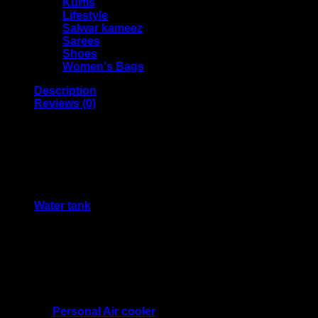
Kurtis
Lifestyle
Salwar kameez
Sarees
Shoes
Women's Bags
Description
Reviews (0)
Portable USB Mini Air Cooler Fan
Product Description
Power: 350W
Water tank
capacity: 750ml
Winds speed: 3 modes (High / Medium / Low)
Noise: In less than 68dB (A)
Product size: 5.8*5.5*5.5inches
Spray Time: 6-8 hours
Package Includes:
1 x
Personal Air cooler