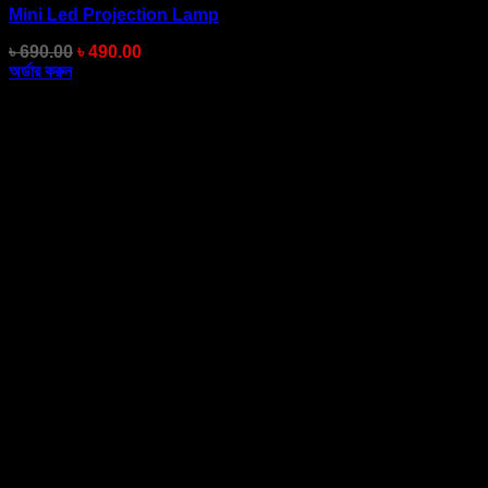
Mini Led Projection Lamp
Original
Current
৳
690.00
৳
490.00
price
price
অর্ডার করুন
was:
is:
৳ 690.00.
৳ 490.00.