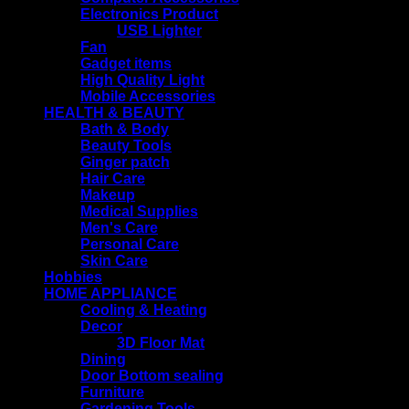
Electronics Product
USB Lighter
Fan
Gadget items
High Quality Light
Mobile Accessories
HEALTH & BEAUTY
Bath & Body
Beauty Tools
Ginger patch
Hair Care
Makeup
Medical Supplies
Men's Care
Personal Care
Skin Care
Hobbies
HOME APPLIANCE
Cooling & Heating
Decor
3D Floor Mat
Dining
Door Bottom sealing
Furniture
Gardening Tools