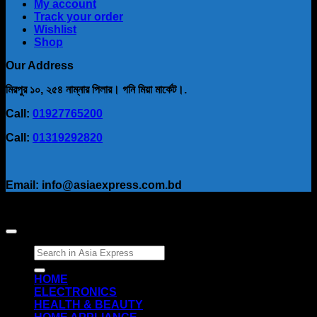
My account
Track your order
Wishlist
Shop
Our Address
মিরপুর ১০, ২৫৪ নাম্নার পিলার। গনি মিয়া মার্কেট।.
Call:
01927765200
Call:
01319292820
Email: info@asiaexpress.com.bd
Search
for:
HOME
ELECTRONICS
HEALTH & BEAUTY