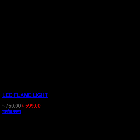
LED FLAME LIGHT
Original
Current
৳
750.00
৳
599.00
price
price
অর্ডার করুন
was:
is:
৳ 750.00.
৳ 599.00.