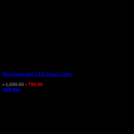
Rechargeable LED Head Light.
Original
Current
৳
1,090.00
৳
790.00
price
price
অর্ডার করুন
was:
is:
৳ 1,090.00.
৳ 790.00.