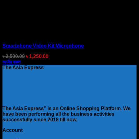
Smartphone Video Kit Microphone
Original
Current
৳
2,500.00
৳
1,250.00
price
price
অর্ডার করুন
was:
is:
The Asia Express
৳ 2,500.00.
৳ 1,250.00.
The Asia Express” is an Online Shopping Platform. We
have been performing all the business activities
successfully since 2018 till now.
Account