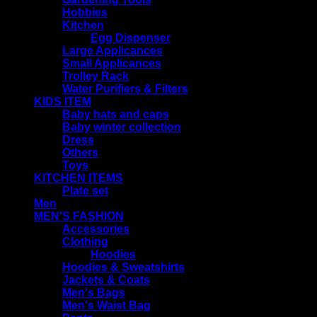
Hobbies
Kitchen
Egg Dispenser
Large Applicances
Small Applicances
Trolley Rack
Water Purifiers & Filters
KIDS ITEM
Baby hats and caps
Baby winter collection
Dress
Others
Toys
KITCHEN ITEMS
Plate set
Men
MEN'S FASHION
Accessories
Clothing
Hoodies
Hoodies & Sweatshirts
Jackets & Coats
Men's Bags
Men's Waist Bag