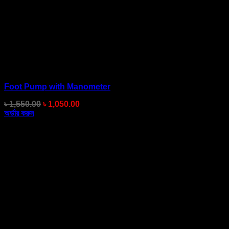
Foot Pump with Manometer
Original
Current
৳
1,550.00
৳
1,050.00
price
price
অর্ডার করুন
was:
is:
৳ 1,550.00.
৳ 1,050.00.