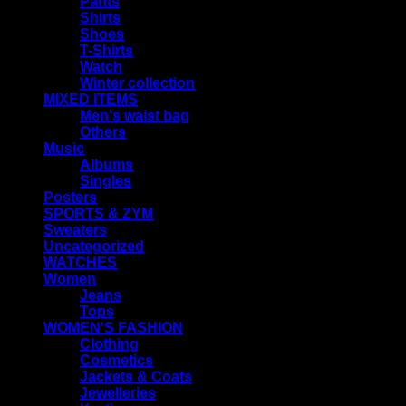
Pants
Shirts
Shoes
T-Shirts
Watch
Winter collection
MIXED ITEMS
Men's waist bag
Others
Music
Albums
Singles
Posters
SPORTS & ZYM
Sweaters
Uncategorized
WATCHES
Women
Jeans
Tops
WOMEN'S FASHION
Clothing
Cosmetics
Jackets & Coats
Jewelleries