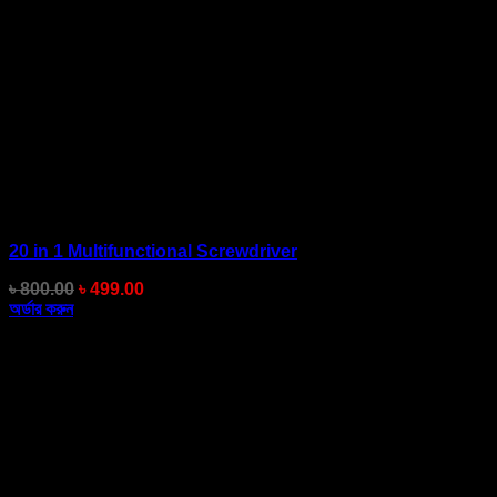
20 in 1 Multifunctional Screwdriver
Original
Current
৳
800.00
৳
499.00
price
price
অর্ডার করুন
was:
is:
৳ 800.00.
৳ 499.00.