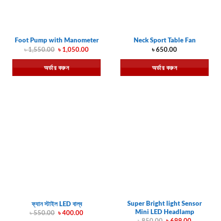
Foot Pump with Manometer
Neck Sport Table Fan
Original
Current
৳
1,550.00
৳
1,050.00
৳
650.00
price
price
was:
is:
অর্ডার করুন
অর্ডার করুন
৳ 1,550.00.
৳ 1,050.00.
Super Bright light Sensor
ফ্যান স্টাইল LED বাল্ব
Mini LED Headlamp
Original
Current
৳
550.00
৳
400.00
price
price
Original
Current
৳
850.00
৳
699.00