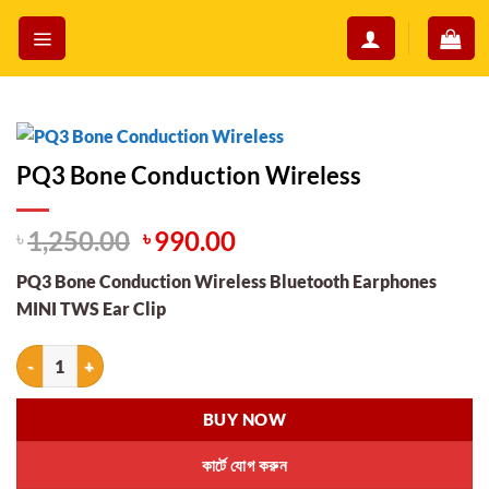
Skip
to
content
PQ3 Bone Conduction Wireless
Original
Current
৳
1,250.00
৳
990.00
price
price
PQ3 Bone Conduction Wireless Bluetooth Earphones
was:
is:
MINI TWS Ear Clip
৳ 1,250.00.
৳ 990.00.
PQ3 Bone Conduction Wireless quantity
BUY NOW
কার্টে যোগ করুন