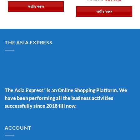
was:
is:
price
price
অর্ডার করুন
৳ 550.00.
৳ 400.00.
was:
is:
অর্ডার করুন
৳ 850.00.
৳ 699.00.
THE ASIA EXPRESS
The Asia Express” is an Online Shopping Platform. We
have been performing all the business activities
successfully since 2018 till now.
ACCOUNT