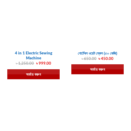
4 in 1 Electric Sewing
পোর্টেবল ওয়েট স্কেল (৫০ কেজি)
Machine
Original
Current
৳
650.00
৳
450.00
price
price
Original
Current
৳
1,250.00
৳
999.00
was:
is:
price
price
অর্ডার করুন
৳ 650.00.
৳ 450.00.
was:
is:
অর্ডার করুন
৳ 1,250.00.
৳ 999.00.