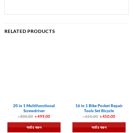
RELATED PRODUCTS
20 in 1 Multifunctional
16 in 1 Bike Pocket Repair
Screwdriver
Tools Set Bicycle
Original
Current
Original
Current
৳
800.00
৳
499.00
৳
650.00
৳
450.00
price
price
price
price
was:
is:
was:
is:
অর্ডার করুন
অর্ডার করুন
৳ 800.00.
৳ 499.00.
৳ 650.00.
৳ 450.00.