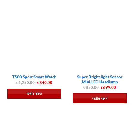
Super Bright light Sensor
T500 Sport Smart Watch
Mini LED Headlamp
Original
Current
৳
1,250.00
৳
840.00
price
price
Original
Current
৳
850.00
৳
699.00
was:
is:
price
price
অর্ডার করুন
৳ 1,250.00.
৳ 840.00.
was:
is:
অর্ডার করুন
৳ 850.00.
৳ 699.00.