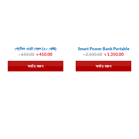
পোর্টেবল ওয়েট স্কেল (৫০ কেজি)
Smart Power Bank Portable
Original
Current
Original
Current
৳
650.00
৳
450.00
৳
2,500.00
৳
1,350.00
price
price
price
price
was:
is:
was:
is:
অর্ডার করুন
অর্ডার করুন
৳ 650.00.
৳ 450.00.
৳ 2,500.00.
৳ 1,350.