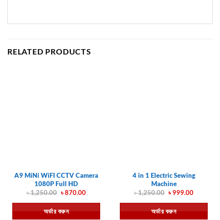
RELATED PRODUCTS
A9 MiNi WiFI CCTV Camera
4 in 1 Electric Sewing
1080P Full HD
Machine
Original
Current
Original
Current
৳
1,250.00
৳
870.00
৳
1,250.00
৳
999.00
price
price
price
price
was:
is:
was:
is:
অর্ডার করুন
অর্ডার করুন
৳ 1,250.00.
৳ 870.00.
৳ 1,250.00.
৳ 999.00.