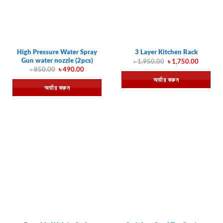
High Pressure Water Spray
3 Layer Kitchen Rack
Gun water nozzle (2pcs)
Original
Current
৳
1,950.00
৳
1,750.00
price
price
Original
Current
৳
850.00
৳
490.00
was:
is:
price
price
অর্ডার করুন
৳ 1,950.00.
৳ 1,750.
was:
is:
অর্ডার করুন
৳ 850.00.
৳ 490.00.