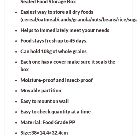
Sealed Food Storage Box
Easiest way to store all dry foods
(cereal/oatmeal/candy/granola/nuts/beans/rice/suga
Helps to Immediately meet yaour needs
Food stays fresh up to 45 days.
Can hold 10kg of whole grains
Each one has a cover make sure it seals the
box
Moisture-proof and insect-proof
Movable partition
Easy to mount on wall
Easy to check quantity at a time
Material: Food Grade PP
Size:38×14.4×32.4cm