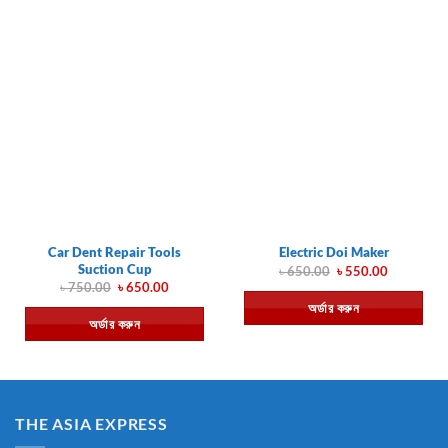
Car Dent Repair Tools
Electric Doi Maker
Suction Cup
Original
Current
৳
650.00
৳
550.00
price
price
Original
Current
৳
750.00
৳
650.00
was:
is:
price
price
অর্ডার করুন
৳ 650.00.
৳ 550.00.
was:
is:
অর্ডার করুন
৳ 750.00.
৳ 650.00.
THE ASIA EXPRESS