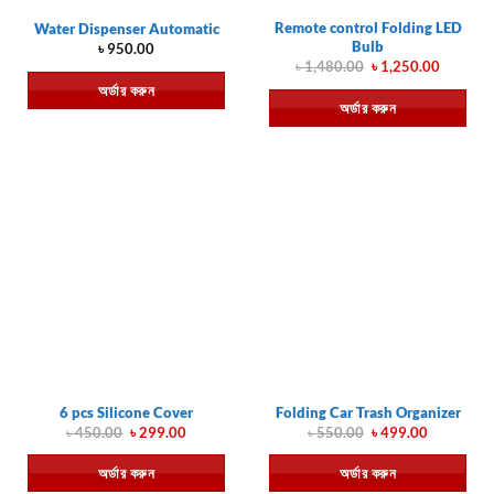
Remote control Folding LED
Water Dispenser Automatic
Bulb
৳
950.00
Original
Current
৳
1,480.00
৳
1,250.00
price
price
অর্ডার করুন
was:
is:
অর্ডার করুন
৳ 1,480.00.
৳ 1,250.
6 pcs Silicone Cover
Folding Car Trash Organizer
Original
Current
Original
Current
৳
450.00
৳
299.00
৳
550.00
৳
499.00
price
price
price
price
was:
is:
was:
is:
অর্ডার করুন
অর্ডার করুন
৳ 450.00.
৳ 299.00.
৳ 550.00.
৳ 499.00.