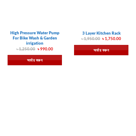
High Pressure Water Pump
3 Layer Kitchen Rack
For Bike Wash & Garden
Original
Current
৳
1,950.00
৳
1,750.00
price
price
irrigation
was:
is:
Original
Current
৳
1,250.00
৳
990.00
অর্ডার করুন
৳ 1,950.00.
৳ 1,750.
price
price
was:
is:
অর্ডার করুন
৳ 1,250.00.
৳ 990.00.