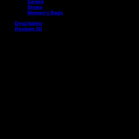
Sarees
Shoes
Women's Bags
Description
Reviews (0)
Sensor speaker with phone stand
🔥ব্লুটুথ ছাড়াই সেন্সরের মাধ্যমে স্পিকারে গান শুনুন।🎶🔥ফোন জাস্ট স্ট্যান্ডে
বসালেই কোন প্রকার Connection ছাড়াই অটো প্লে হয়ে যাবে।sensor
speaker with phone stand. এটা শুধু একটা মোবাইল স্ট্যান্ড না… এটা
সেন্সরযুক্ত স্মার্ট স্পিকারও।
✅ মুভি দেখা, গান শোনা বা কল করা – সবকিছুই হবে হ্যান্ডসফ্রি।
✅ সব সাইজের মোবাইল ফোনের জন্য উপযুক্ত।
✅ স্মার্ট সেন্সর টেকনোলজি।
✅ রিচার্জেবল ব্যাটারি ও ক্লিয়ার সাউন্ড কোয়ালিটি।
✅ ডেস্ক, বেডসাইড বা রান্নাঘর – যেকোনো জায়গায় সহজে ব্যবহারযোগ্য।