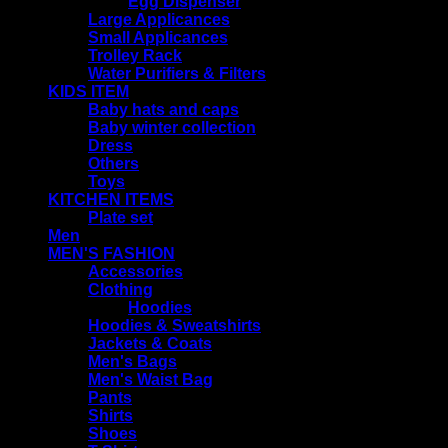
Egg Dispenser
Large Applicances
Small Applicances
Trolley Rack
Water Purifiers & Filters
KIDS ITEM
Baby hats and caps
Baby winter collection
Dress
Others
Toys
KITCHEN ITEMS
Plate set
Men
MEN'S FASHION
Accessories
Clothing
Hoodies
Hoodies & Sweatshirts
Jackets & Coats
Men's Bags
Men's Waist Bag
Pants
Shirts
Shoes