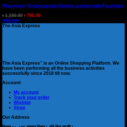
Waterproof Rechargeable Electric Lighter with Flashlight
Original
Current
৳
1,150.00
৳
790.00
price
price
অর্ডার করুন
was:
is:
The Asia Express
৳ 1,150.00.
৳ 790.00.
The Asia Express” is an Online Shopping Platform. We
have been performing all the business activities
successfully since 2018 till now.
Account
My account
Track your order
Wishlist
Shop
Our Address
মিরপুর ১০, ২৫৪ নাম্নার পিলার। গনি মিয়া মার্কেট।.