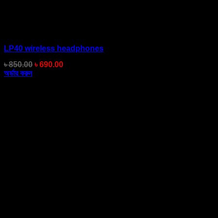
LP40 wireless headphones
Original
Current
৳
850.00
৳
690.00
price
price
অর্ডার করুন
was:
is:
৳ 850.00.
৳ 690.00.