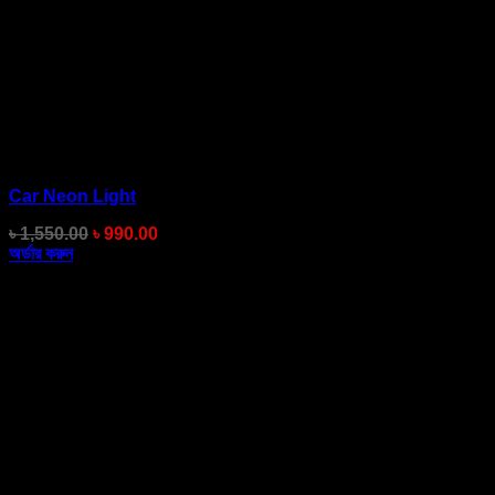
Car Neon Light
Original
Current
৳
1,550.00
৳
990.00
price
price
অর্ডার করুন
was:
is:
৳ 1,550.00.
৳ 990.00.