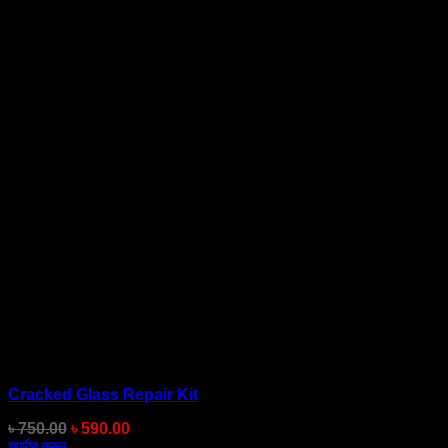
Cracked Glass Repair Kit
Original
Current
৳
750.00
৳
590.00
price
price
অর্ডার করুন