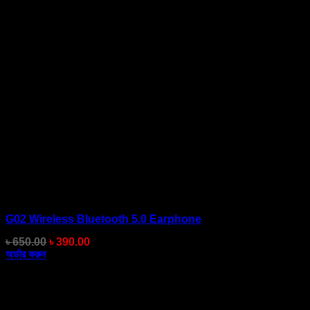
G02 Wireless Bluetooth 5.0 Earphone
Original
Current
৳
650.00
৳
390.00
price
price
অর্ডার করুন
was:
is:
৳ 650.00.
৳ 390.00.