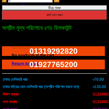
speaker
৳ 1,250.00.
৳ 990.00.
Return to shop
Buy now
with
phone
কার্টে যোগ করুন
stand
quantity
অগ্রীম মূল্য পরিশোধে ৫% ডিসকাউন্ট
Cart
ফোনে অর্ডারের জন্য ডায়াল করুন
01319292820
No products in the cart.
01927765200
Return to shop
ঢাকায় ডেলিভারি খরচ
৳70.00
ঢাকার বাইরের হোম ডেলিভারি খরচ (অগ্রীম পরিশোধ করতে হবে)
৳130.00
বিকাশ নাম্বার
0131486
নগদ নাম্বার
0131486