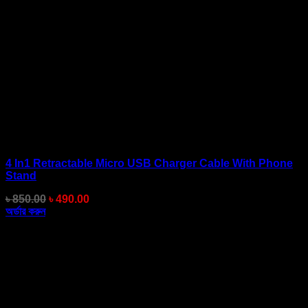
4 In1 Retractable Micro USB Charger Cable With Phone
Stand
Original
Current
৳
850.00
৳
490.00
price
price
অর্ডার করুন
was:
is:
৳ 850.00.
৳ 490.00.