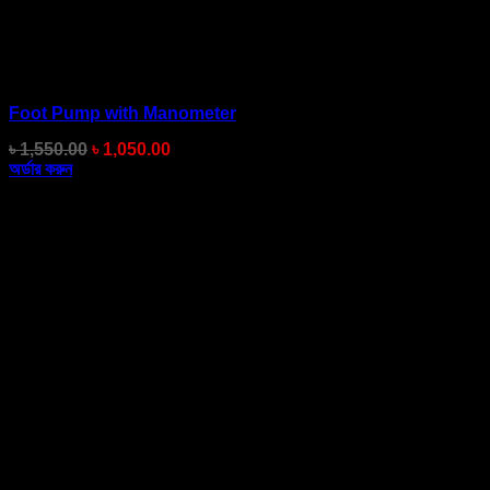
Foot Pump with Manometer
Original
Current
৳
1,550.00
৳
1,050.00
price
price
অর্ডার করুন
was:
is:
৳ 1,550.00.
৳ 1,050.00.