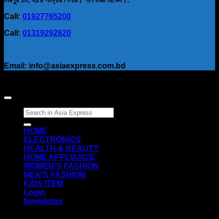
Call:
01927765200
Call:
01319292820
Email: info@asiaexpress.com.bd
Search
for:
HOME
ELECTRONICS
HEALTH & BEAUTY
HOME APPLIANCE
WOMEN’S FASHION
MEN’S FASHION
KIDS ITEM
Login
Newsletter