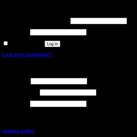
Login
Required
Username or email address
*
Required
Password
*
Remember me
Log in
Lost your password?
Register
Required
Username
*
Required
Email address
*
Required
Password
*
Your personal data will be used to support your
experience throughout this website, to manage access
to your account, and for other purposes described in our
privacy policy
.