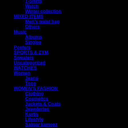
T-Shirts
Watch
Winter collection
MIXED ITEMS
Men's waist bag
Others
Music
Albums
Singles
Posters
SPORTS & ZYM
Sweaters
Uncategorized
WATCHES
Women
Jeans
Tops
WOMEN'S FASHION
Clothing
Cosmetics
Jackets & Coats
Jewelleries
Kurtis
Lifestyle
Salwar kameez