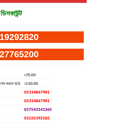
ডিসকাউন্ট
19292820
27765200
৳70.00
িশোধ করতে হবে)
৳130.00
01314867981
01314867981
017543141265
01521392182