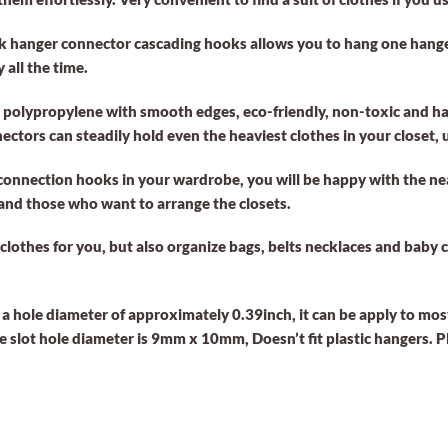
ck hanger connector cascading hooks allows you to hang one hange
 all the time.
polypropylene with smooth edges, eco-friendly, non-toxic and ha
ectors can steadily hold even the heaviest clothes in your closet, 
connection hooks in your wardrobe, you will be happy with the neat 
nd those who want to arrange the closets.
othes for you, but also organize bags, belts necklaces and baby cl
a hole diameter of approximately 0.39inch, it can be apply to mo
. The slot hole diameter is 9mm x 10mm, Doesn’t fit plastic hangers.