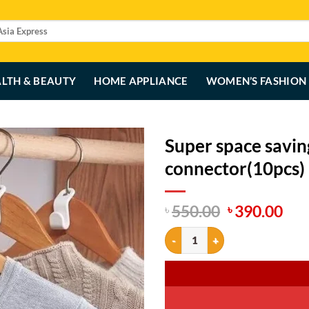
LTH & BEAUTY
HOME APPLIANCE
WOMEN’S FASHION
Super space savin
connector(10pcs)
Original
Cur
550.00
390.00
৳
৳
price
pri
Super space saving hanger connec
was:
is:
৳ 550.00.
৳ 3