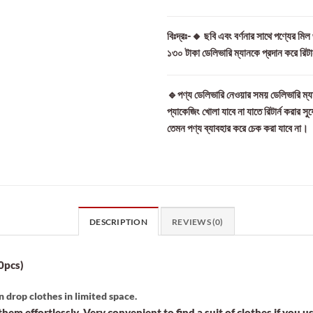
বিঃদ্রঃ-🔸 ছবি এবং বর্ণনার সাথে পণ্যের মি
১৩০ টাকা ডেলিভারি ম্যানকে প্রদান করে রিট
🔹পণ্য ডেলিভারি নেওয়ার সময় ডেলিভারি ম্যা
প্যাকেজিং খোলা যাবে না যাতে রিটার্ন করার সু
তেমন পণ্য ব্যাবহার করে চেক করা যাবে না।
DESCRIPTION
REVIEWS (0)
0pcs)
n drop clothes in limited space.
hem effortlessly. Very convenient to find a suit of clothes if you 