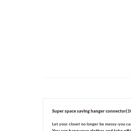
Super space saving hanger connector(1
Let your closet no longer be messy-y
ou ca
You can hang your clothes and take off t