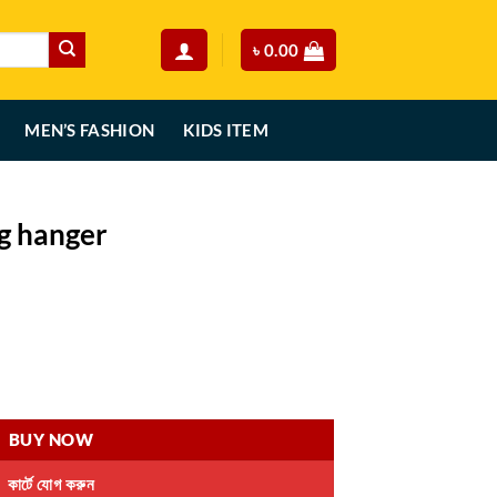
৳
0.00
MEN’S FASHION
KIDS ITEM
g hanger
rent
ce
tor(10pcs) quantity
90.00.
BUY NOW
কার্টে যোগ করুন