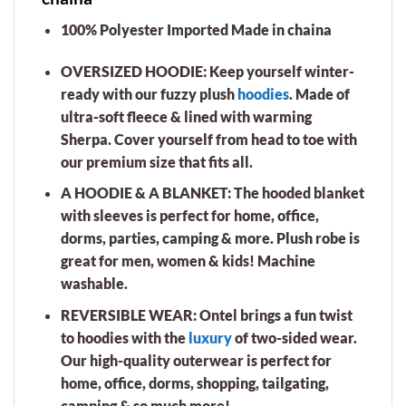
100% Polyester Imported Made in chaina
OVERSIZED HOODIE: Keep yourself winter-
ready with our fuzzy plush
hoodies
. Made of
ultra-soft fleece & lined with warming
Sherpa. Cover yourself from head to toe with
our premium size that fits all.
A HOODIE & A BLANKET: The hooded blanket
with sleeves is perfect for home, office,
dorms, parties, camping & more. Plush robe is
great for men, women & kids! Machine
washable.
REVERSIBLE WEAR: Ontel brings a fun twist
to hoodies with the
luxury
of two-sided wear.
Our high-quality outerwear is perfect for
home, office, dorms, shopping, tailgating,
camping & so much more!