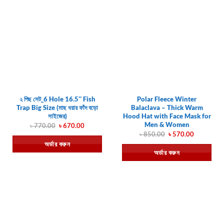
২ পিছ সেট_6 Hole 16.5″ Fish
Polar Fleece Winter
Trap Big Size (মাছ ধরার ফাঁদ বড়ো
Balaclava – Thick Warm
সাইজের)
Hood Hat with Face Mask for
Men & Women
Original
Current
৳
770.00
৳
670.00
price
price
Original
Current
৳
850.00
৳
570.00
was:
is:
price
price
অর্ডার করুন
৳ 770.00.
৳ 670.00.
was:
is:
অর্ডার করুন
৳ 850.00.
৳ 570.00.