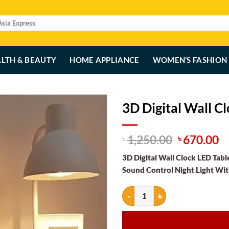
LTH & BEAUTY
HOME APPLIANCE
WOMEN’S FASHION
3D Digital Wall C
Original
C
1,250.00
670.00
৳
৳
price
p
3D Digital Wall Clock LED Tab
was:
is
Sound Control Night Light Wi
৳ 1,250.00
৳ 
3D Digital Wall Clock LED Table C