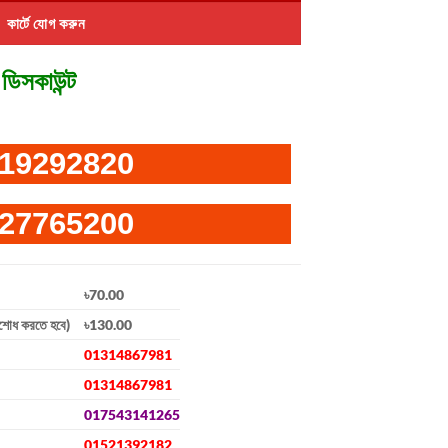
কার্টে যোগ করুন
ডিসকাউন্ট
19292820
27765200
৳70.00
িশোধ করতে হবে)
৳130.00
01314867981
01314867981
017543141265
01521392182