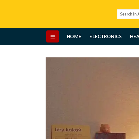
Skip
to
Search
for:
content
HOME
ELECTRONICS
HEA