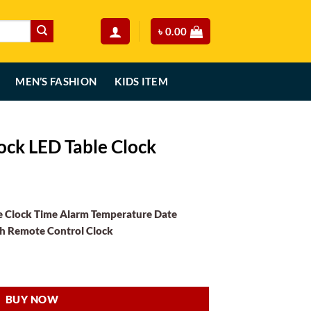
৳
0.00
MEN’S FASHION
KIDS ITEM
lock LED Table Clock
urrent
rice
le Clock Time Alarm Temperature Date
:
th Remote Control Clock
.
670.00.
lock quantity
BUY NOW