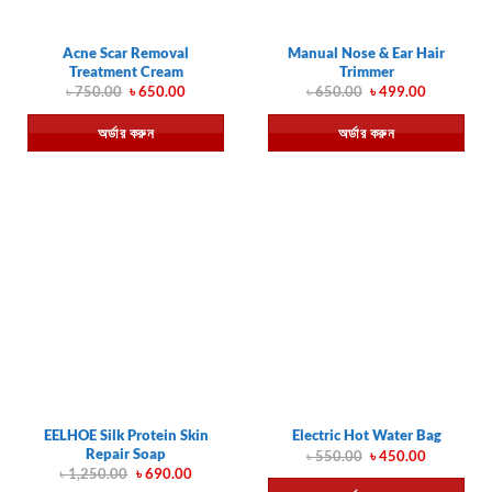
Acne Scar Removal
Manual Nose & Ear Hair
Treatment Cream
Trimmer
Original
Current
Original
Current
৳
750.00
৳
650.00
৳
650.00
৳
499.00
price
price
price
price
was:
is:
was:
is:
অর্ডার করুন
অর্ডার করুন
৳ 750.00.
৳ 650.00.
৳ 650.00.
৳ 499.00.
EELHOE Silk Protein Skin
Electric Hot Water Bag
Repair Soap
Original
Current
৳
550.00
৳
450.00
price
price
Original
Current
৳
1,250.00
৳
690.00
was:
is:
price
price