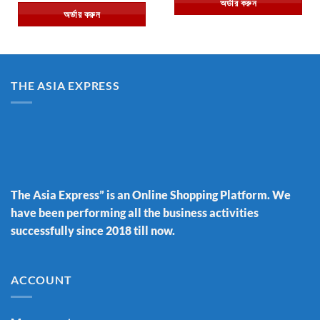
অর্ডার করুন
৳ 550.00.
৳ 450.00.
was:
is:
অর্ডার করুন
৳ 1,250.00.
৳ 690.00.
THE ASIA EXPRESS
The Asia Express” is an Online Shopping Platform. We
have been performing all the business activities
successfully since 2018 till now.
ACCOUNT