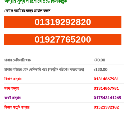
অগ্রীম মূল্য পরিশোধে ৫% ডিসকাউন্ট
ফোনে অর্ডারের জন্য ডায়াল করুন
01319292820
01927765200
ঢাকায় ডেলিভারি খরচ
৳70.00
ঢাকার বাইরের হোম ডেলিভারি খরচ (অগ্রীম পরিশোধ করতে হবে)
৳130.00
বিকাশ নাম্বার
01314867981
নগদ নাম্বার
01314867981
রকেট নাম্বার
017543141265
বিকাশ মার্চেন্ট নাম্বার
01521392182