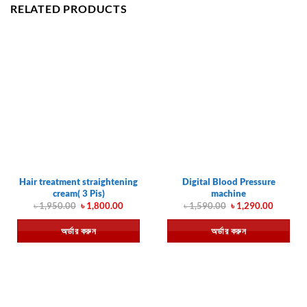
RELATED PRODUCTS
Hair treatment straightening
Digital Blood Pressure
cream( 3 Pis)
machine
Original
Current
Original
Current
৳
1,950.00
৳
1,800.00
৳
1,590.00
৳
1,290.00
price
price
price
price
was:
is:
was:
is:
অর্ডার করুন
অর্ডার করুন
৳ 1,950.00.
৳ 1,800.00.
৳ 1,590.00.
৳ 1,290.