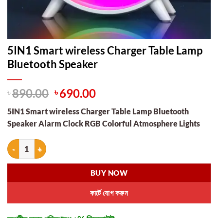
5IN1 Smart wireless Charger Table Lamp
Bluetooth Speaker
Original
Current
৳
890.00
৳
690.00
price
price
5IN1 Smart wireless Charger Table Lamp Bluetooth
was:
is:
Speaker Alarm Clock RGB Colorful Atmosphere Lights
৳ 890.00.
৳ 690.00.
5IN1 Smart wireless Charger Table Lamp Bluetooth Speaker quantity
BUY NOW
কার্টে যোগ করুন