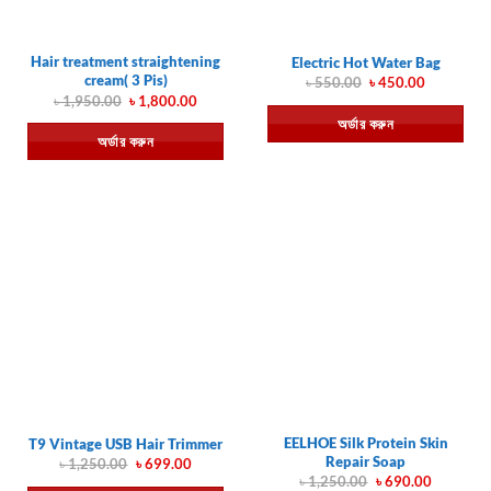
Hair treatment straightening
Electric Hot Water Bag
cream( 3 Pis)
Original
Current
৳
550.00
৳
450.00
price
price
Original
Current
৳
1,950.00
৳
1,800.00
was:
is:
price
price
অর্ডার করুন
৳ 550.00.
৳ 450.00.
was:
is:
অর্ডার করুন
৳ 1,950.00.
৳ 1,800.00.
EELHOE Silk Protein Skin
T9 Vintage USB Hair Trimmer
Repair Soap
Original
Current
৳
1,250.00
৳
699.00
price
price
Original
Current
৳
1,250.00
৳
690.00