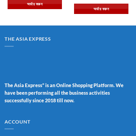
was:
is:
price
price
অর্ডার করুন
৳ 1,250.00.
৳ 699.00.
was:
is:
অর্ডার করুন
৳ 1,250.00.
৳ 690.00.
THE ASIA EXPRESS
The Asia Express” is an Online Shopping Platform. We
have been performing all the business activities
successfully since 2018 till now.
ACCOUNT