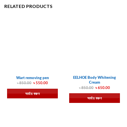
RELATED PRODUCTS
EELHOE Body Whitening
Wart removing pen
Cream
Original
Current
৳
850.00
৳
550.00
price
price
Original
Current
৳
850.00
৳
650.00
was:
is:
price
price
অর্ডার করুন
৳ 850.00.
৳ 550.00.
was:
is:
অর্ডার করুন
৳ 850.00.
৳ 650.00.