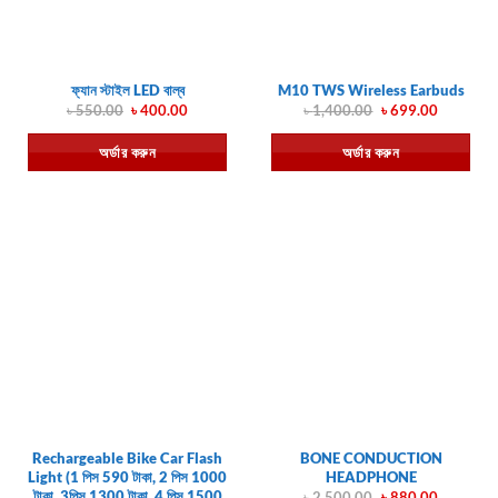
ফ্যান স্টাইল LED বাল্ব
M10 TWS Wireless Earbuds
Original
Current
Original
Current
৳
550.00
৳
400.00
৳
1,400.00
৳
699.00
price
price
price
price
was:
is:
was:
is:
অর্ডার করুন
অর্ডার করুন
৳ 550.00.
৳ 400.00.
৳ 1,400.00.
৳ 699.00.
Rechargeable Bike Car Flash
BONE CONDUCTION
Light (1 পিস 590 টাকা, 2 পিস 1000
HEADPHONE
টাকা, 3পিস 1300 টাকা, 4 পিস 1500
Original
Current
৳
2,500.00
৳
880.00