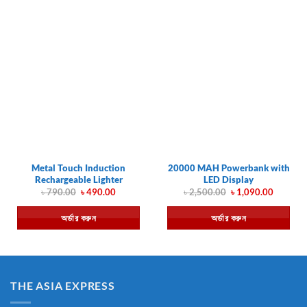
Metal Touch Induction
20000 MAH Powerbank with
Rechargeable Lighter
LED Display
Original
Current
Original
Current
৳
790.00
৳
490.00
৳
2,500.00
৳
1,090.00
price
price
price
price
was:
is:
was:
is:
অর্ডার করুন
অর্ডার করুন
৳ 790.00.
৳ 490.00.
৳ 2,500.00.
৳ 1,090.
THE ASIA EXPRESS