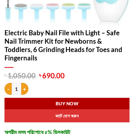
Electric Baby Nail File with Light – Safe
Nail Trimmer Kit for Newborns &
Toddlers, 6 Grinding Heads for Toes and
Fingernails
Original
Current
৳
1,050.00
৳
690.00
price
price
Electric Baby Nail File with Light – Safe Nail Trimmer Kit for Newbor
was:
is:
৳ 1,050.00.
৳ 690.00.
BUY NOW
কার্টে যোগ করুন
অগ্রীম মূল্য পরিশোধে ৫% ডিসকাউন্ট