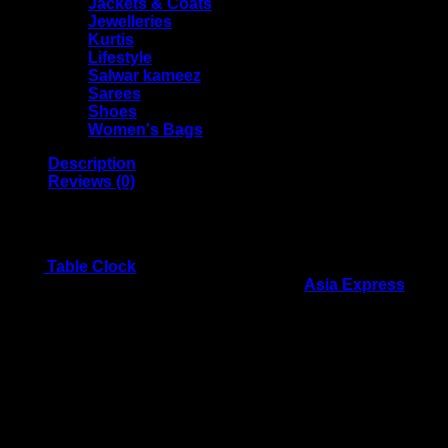
Jackets & Coats
Jewelleries
Kurtis
Lifestyle
Salwar kameez
Sarees
Shoes
Women's Bags
Description
Reviews (0)
LED Mirror Digital Alarm Clock
Best
Table Clock
for Desktop and the Clock With
Temperature Display. Get it Today from
Asia Express
.
This aesthetic alarm clock has a stylish and modern
appearance, with a white high-brightness digit display
and clear mirror surface, can be easily read even from a
long distance. Simple, lightweight and portable are also
its feature.
This digital alarm clock can be used to nicely decorate
your bedrooms, living rooms, offices, college dorms, etc.