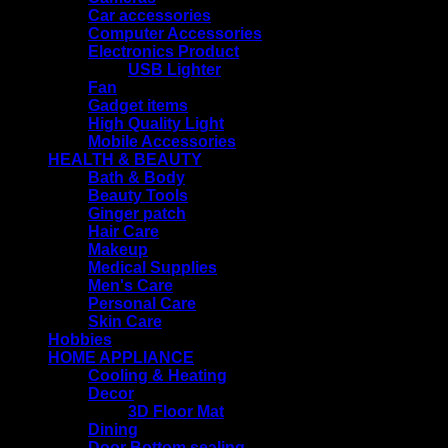
Car accessories
Computer Accessories
Electronics Product
USB Lighter
Fan
Gadget items
High Quality Light
Mobile Accessories
HEALTH & BEAUTY
Bath & Body
Beauty Tools
Ginger patch
Hair Care
Makeup
Medical Supplies
Men's Care
Personal Care
Skin Care
Hobbies
HOME APPLIANCE
Cooling & Heating
Decor
3D Floor Mat
Dining
Door Bottom sealing