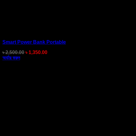
Smart Power Bank Portable
Original
Current
৳
2,500.00
৳
1,350.00
price
price
অর্ডার করুন
was:
is:
৳ 2,500.00.
৳ 1,350.00.