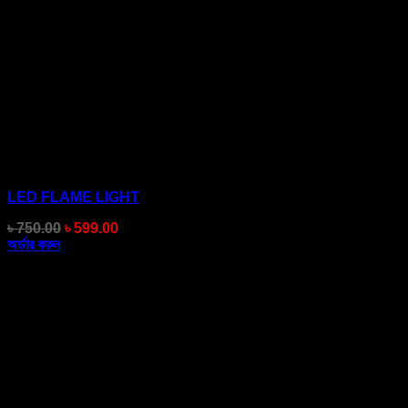
LED FLAME LIGHT
Original
Current
৳
750.00
৳
599.00
price
price
অর্ডার করুন
was:
is:
৳ 750.00.
৳ 599.00.