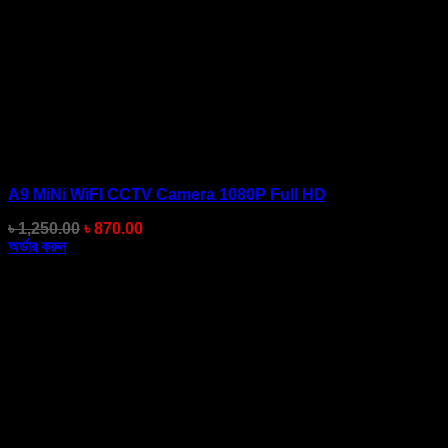
A9 MiNi WiFI CCTV Camera 1080P Full HD
Original
Current
৳
1,250.00
৳
870.00
price
price
অর্ডার করুন
was:
is:
৳ 1,250.00.
৳ 870.00.