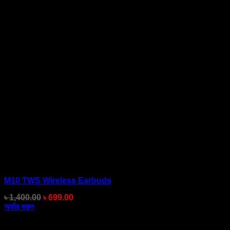
M10 TWS Wireless Earbuds
Original
Current
৳
1,400.00
৳
699.00
price
price
অর্ডার করুন
was:
is:
৳ 1,400.00.
৳ 699.00.