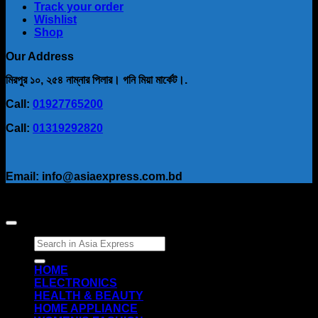
Track your order
Wishlist
Shop
Our Address
মিরপুর ১০, ২৫৪ নাম্নার পিলার। গনি মিয়া মার্কেট।.
Call:
01927765200
Call:
01319292820
Email: info@asiaexpress.com.bd
Search
for:
HOME
ELECTRONICS
HEALTH & BEAUTY
HOME APPLIANCE