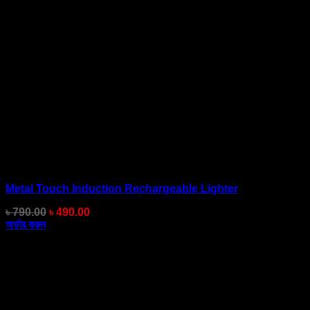
Metal Touch Induction Rechargeable Lighter
Original
Current
৳
790.00
৳
490.00
price
price
অর্ডার করুন
was:
is:
৳ 790.00.
৳ 490.00.