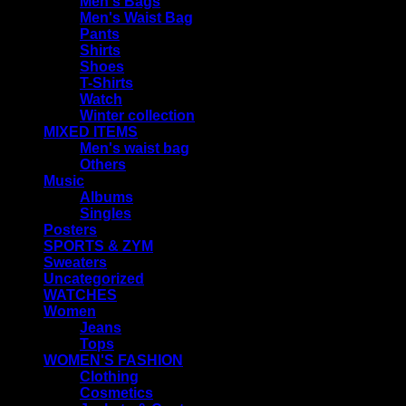
Men's Bags
Men's Waist Bag
Pants
Shirts
Shoes
T-Shirts
Watch
Winter collection
MIXED ITEMS
Men's waist bag
Others
Music
Albums
Singles
Posters
SPORTS & ZYM
Sweaters
Uncategorized
WATCHES
Women
Jeans
Tops
WOMEN'S FASHION
Clothing
Cosmetics