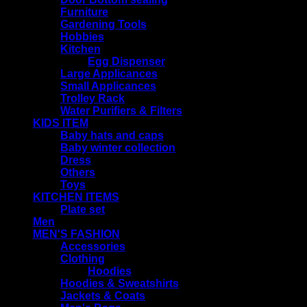
Furniture
Gardening Tools
Hobbies
Kitchen
Egg Dispenser
Large Applicances
Small Applicances
Trolley Rack
Water Purifiers & Filters
KIDS ITEM
Baby hats and caps
Baby winter collection
Dress
Others
Toys
KITCHEN ITEMS
Plate set
Men
MEN'S FASHION
Accessories
Clothing
Hoodies
Hoodies & Sweatshirts
Jackets & Coats