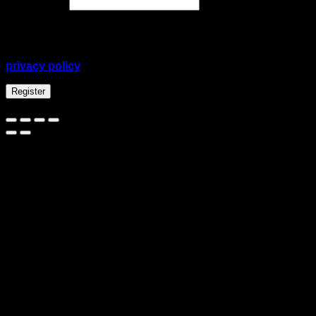
Required
Password
*
Your personal data will be used to support your
experience throughout this website, to manage access
to your account, and for other purposes described in our
privacy policy
.
Register