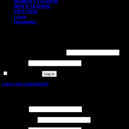
WOMEN’S FASHION
MEN’S FASHION
KIDS ITEM
Login
Newsletter
Login
Required
Username or email address
*
Required
Password
*
Remember me
Log in
Lost your password?
Register
Required
Username
*
Required
Email address
*