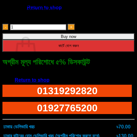
Digital Alarm Clock
৳ 1,050.00.
৳ 890.00.
Return to shop
Table Clock Desktop
Clock With Temperature Display
LED
Mirror
Cart
Buy now
Digital
Alarm
কার্টে যোগ করুন
Clock
quantity
অগ্রীম মূল্য পরিশোধে ৫% ডিসকাউন্ট
No products in the cart.
ফোনে অর্ডারের জন্য ডায়াল করুন
Return to shop
01319292820
01927765200
ঢাকায় ডেলিভারি খরচ
৳70.00
ঢাকার বাইরের হোম ডেলিভারি খরচ (অগ্রীম পরিশোধ করতে হবে)
৳130.00