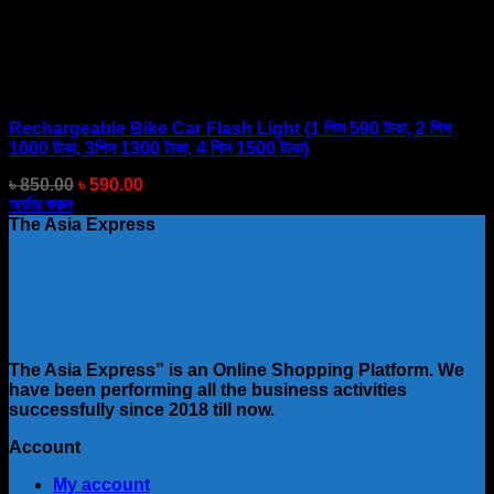
Rechargeable Bike Car Flash Light (1 পিস 590 টাকা, 2 পিস
1000 টাকা, 3পিস 1300 টাকা, 4 পিস 1500 টাকা)
Original
Current
৳
850.00
৳
590.00
price
price
অর্ডার করুন
was:
is:
The Asia Express
৳ 850.00.
৳ 590.00.
The Asia Express” is an Online Shopping Platform. We
have been performing all the business activities
successfully since 2018 till now.
Account
My account