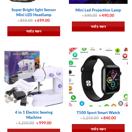
Super Bright light Sensor
Mini Led Projection Lamp
Mini LED Headlamp
Original
Current
৳
690.00
৳
490.00
price
price
Original
Current
৳
850.00
৳
699.00
was:
is:
price
price
অর্ডার করুন
৳ 690.00.
৳ 490.00.
was:
is:
অর্ডার করুন
৳ 850.00.
৳ 699.00.
4 in 1 Electric Sewing
T500 Sport Smart Watch
Machine
Original
Current
৳
1,250.00
৳
840.00
price
price
Original
Current
৳
1,250.00
৳
999.00
was:
is:
price
price
অর্ডার করুন
৳ 1,250.00.
৳ 840.00.
was:
is: