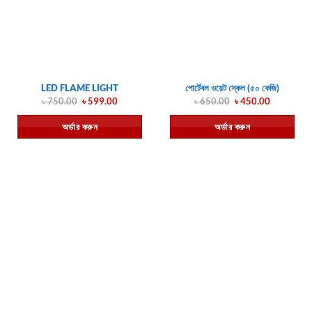
LED FLAME LIGHT
পোর্টেবল ওয়েট স্কেল (৫০ কেজি)
Original
Current
Original
Current
৳
750.00
৳
599.00
৳
650.00
৳
450.00
price
price
price
price
was:
is:
was:
is:
অর্ডার করুন
অর্ডার করুন
৳ 750.00.
৳ 599.00.
৳ 650.00.
৳ 450.00.