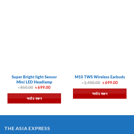
Super Bright light Sensor
M10 TWS Wireless Earbuds
Mini LED Headlamp
Original
Current
৳
1,400.00
৳
699.00
price
price
Original
Current
৳
850.00
৳
699.00
was:
is:
price
price
অর্ডার করুন
৳ 1,400.00.
৳ 699.00.
was:
is:
অর্ডার করুন
৳ 850.00.
৳ 699.00.
THE ASIA EXPRESS