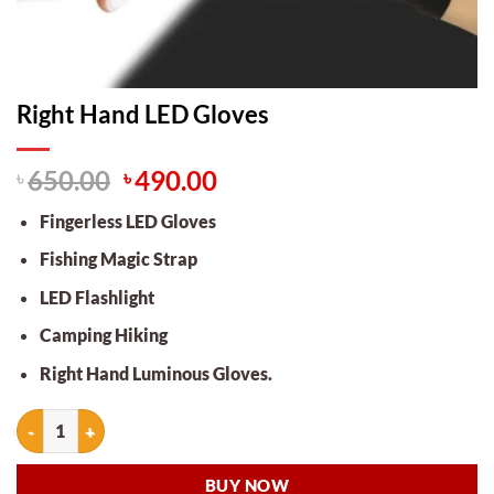
Right Hand LED Gloves
Original
Current
৳
650.00
৳
490.00
price
price
Fingerless LED Gloves
was:
is:
৳ 650.00.
৳ 490.00.
Fishing Magic Strap
LED Flashlight
Camping Hiking
Right Hand Luminous Gloves.
Right Hand LED Gloves quantity
BUY NOW