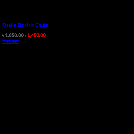
Osaka Electric Chula
Original
Current
৳
1,850.00
৳
1,450.00
price
price
অর্ডার করুন
was:
is:
৳ 1,850.00.
৳ 1,450.00.