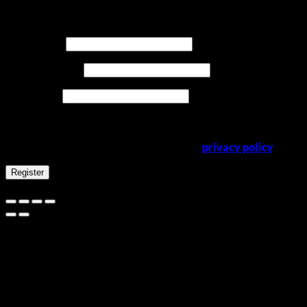
Register
Required
Username
*
Required
Email address
*
Required
Password
*
Your personal data will be used to support your experience
throughout this website, to manage access to your account,
and for other purposes described in our
privacy policy
.
Register