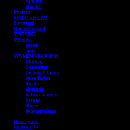
Albums
Singles
Posters
SPORTS & ZYM
Sweaters
Uncategorized
WATCHES
Women
Jeans
Tops
WOMEN'S FASHION
Clothing
Cosmetics
Jackets & Coats
Jewelleries
Kurtis
Lifestyle
Salwar kameez
Sarees
Shoes
Women's Bags
Description
Reviews (0)