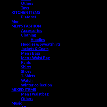
Others
Toys
KITCHEN ITEMS
Plate set
Men
MEN'S FASHION
Accessories
Clothing
Hoodies
Hoodies & Sweatshirts
Jackets & Coats
Men's Bags
Men's Waist Bag
Pants
Shirts
Shoes
T-Shirts
Watch
Winter collection
MIXED ITEMS
Men's waist bag
Others
Music