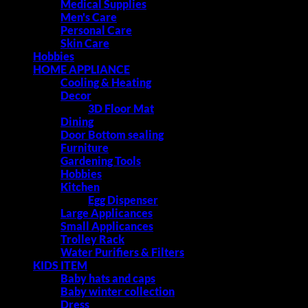
Medical Supplies
Men's Care
Personal Care
Skin Care
Hobbies
HOME APPLIANCE
Cooling & Heating
Decor
3D Floor Mat
Dining
Door Bottom sealing
Furniture
Gardening Tools
Hobbies
Kitchen
Egg Dispenser
Large Applicances
Small Applicances
Trolley Rack
Water Purifiers & Filters
KIDS ITEM
Baby hats and caps
Baby winter collection
Dress