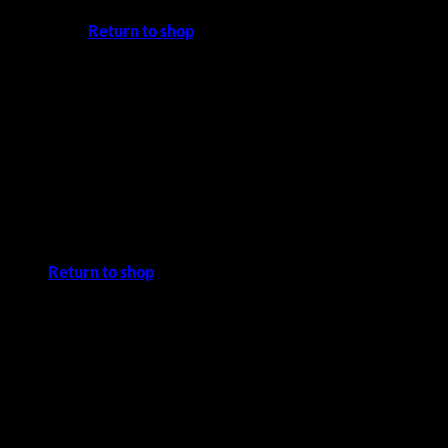
Return to shop
Cart
No products in the cart.
Return to shop