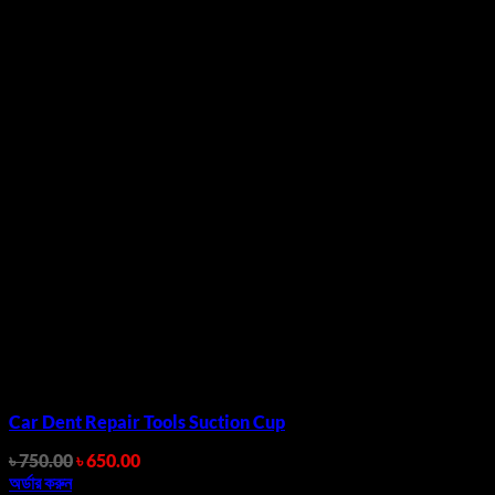
Car Dent Repair Tools Suction Cup
Original
Current
৳
750.00
৳
650.00
price
price
অর্ডার করুন