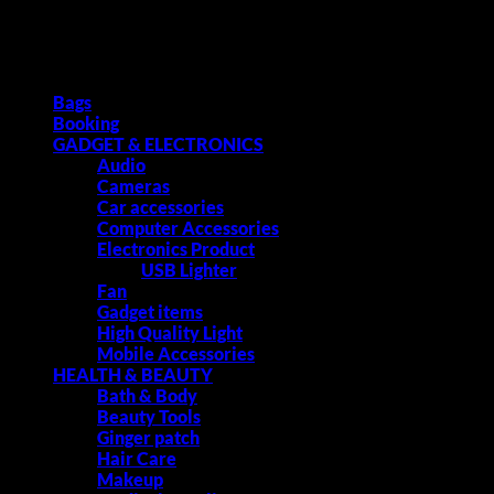
সময় এমনভাবে প্যাকেজিং খোলা যাবে না যাতে রিটার্ন করার সুযোগ না থাকে এবং যেসব পণ্য
ব্যাবহার করার পরে রিটার্ন করা যায় না তেমন পণ্য ব্যাবহার করে চেক করা যাবে না।
Product categories
Bags
Booking
GADGET & ELECTRONICS
Audio
Cameras
Car accessories
Computer Accessories
Electronics Product
USB Lighter
Fan
Gadget items
High Quality Light
Mobile Accessories
HEALTH & BEAUTY
Bath & Body
Beauty Tools
Ginger patch
Hair Care
Makeup