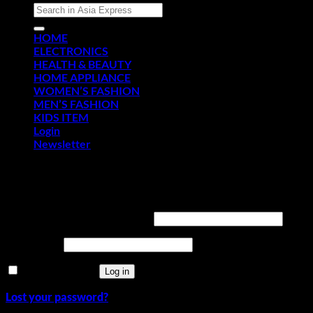
Search
for:
HOME
ELECTRONICS
HEALTH & BEAUTY
HOME APPLIANCE
WOMEN’S FASHION
MEN’S FASHION
KIDS ITEM
Login
Newsletter
Login
Required
Username or email address
*
Required
Password
*
Remember me
Log in
Lost your password?