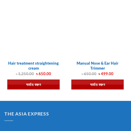
Hair treatment straightening
Manual Nose & Ear Hair
cream
Trimmer
Original
Current
Original
Current
৳
1,250.00
৳
650.00
৳
650.00
৳
499.00
price
price
price
price
was:
is:
was:
is:
অর্ডার করুন
অর্ডার করুন
৳ 1,250.00.
৳ 650.00.
৳ 650.00.
৳ 499.00.
THE ASIA EXPRESS