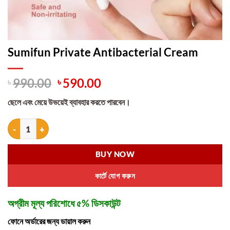
Sumifun Private Antibacterial Cream
Original
Current
৳
990.00
৳
590.00
price
price
ছেলে এবং মেয়ে উভয়েই ব্যাবহার করতে পারবেন।
was:
is:
৳ 990.00.
৳ 590.00.
Sumifun Private Antibacterial Cream quantity
BUY NOW
কার্টে যোগ করুন
অগ্রীম মূল্য পরিশোধে ৫% ডিসকাউন্ট
ফোনে অর্ডারের জন্য ডায়াল করুন