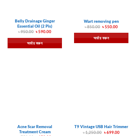
Belly Drainage Ginger
Wart removing pen
Essential Oil (2 Pis)
Original
Current
৳
850.00
৳
550.00
price
price
Original
Current
৳
950.00
৳
590.00
was:
is:
price
price
অর্ডার করুন
৳ 850.00.
৳ 550.00.
was:
is:
অর্ডার করুন
৳ 950.00.
৳ 590.00.
Acne Scar Removal
T9 Vintage USB Hair Trimmer
Treatment Cream
Original
Current
৳
1,250.00
৳
699.00
price
price