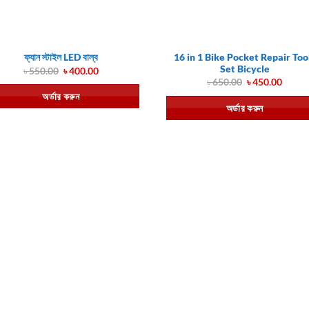
16 in 1 Bike Pocket Repair Too
ফ্যান স্টাইল LED বাল্ব
Set Bicycle
Original
Current
৳
550.00
৳
400.00
price
price
Original
Curre
৳
650.00
৳
450.00
was:
is:
price
price
অর্ডার করুন
৳ 550.00.
৳ 400.00.
was:
is:
অর্ডার করুন
৳ 650.00.
৳ 450.