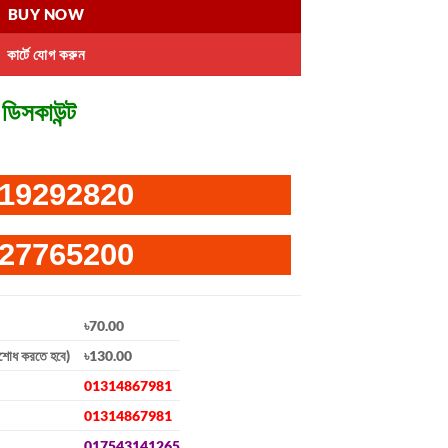
BUY NOW
কার্টে যোগ করুন
ডিসকাউন্ট
19292820
27765200
৳70.00
িশোধ করতে হবে)
৳130.00
01314867981
01314867981
017543141265