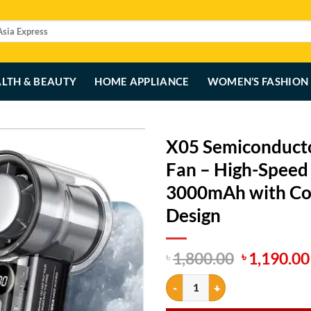
LTH & BEAUTY
HOME APPLIANCE
WOMEN’S FASHION
X05 Semiconducto
Fan – High-Speed 
3000mAh with Coo
Design
Original
1,800.00
1,190.00
৳
৳
price
X05 Semiconductor Refrigeration
was:
৳ 1,800.00