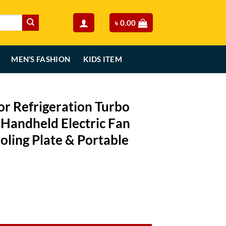
৳
0.00
MEN’S FASHION
KIDS ITEM
r Refrigeration Turbo
Handheld Electric Fan
ling Plate & Portable
Current
price
 Turbo Fan – High-Speed Handheld Electric Fan 3000mAh with Cooling P
is:
.
৳ 1,190.00.