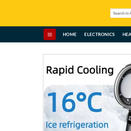
Skip
to
Search
for:
content
HOME
ELECTRONICS
HEA