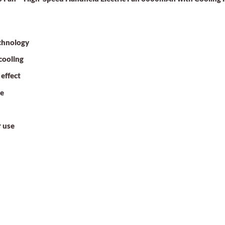
chnology
cooling
 effect
se
r use