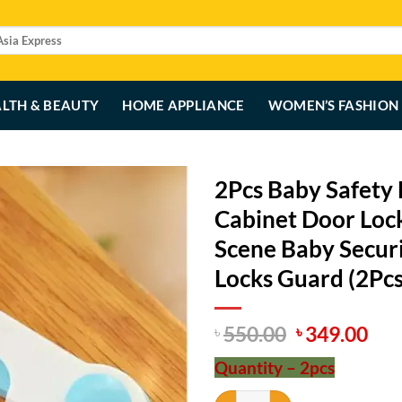
LTH & BEAUTY
HOME APPLIANCE
WOMEN’S FASHION
2Pcs Baby Safety 
Cabinet Door Loc
Scene Baby Securi
Locks Guard (2Pcs
Original
Cur
550.00
349.00
৳
৳
price
pri
Quantity – 2pcs
was:
is:
৳ 550.00.
৳ 3
2Pcs Baby Safety Lock Anti-pinch