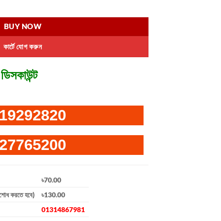
BUY NOW
কার্টে যোগ করুন
ডিসকাউন্ট
19292820
27765200
৳70.00
িশোধ করতে হবে)
৳130.00
01314867981