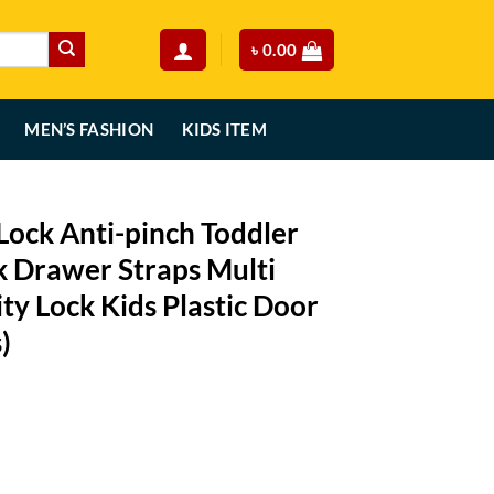
৳
0.00
MEN’S FASHION
KIDS ITEM
Lock Anti-pinch Toddler
k Drawer Straps Multi
ty Lock Kids Plastic Door
)
rent
ce
49.00.
 Toddler Cabinet Door Lock Drawer Straps Multi Scene Baby Security Loc