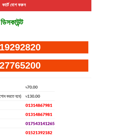
কার্টে যোগ করুন
ডিসকাউন্ট
19292820
27765200
৳70.00
িশোধ করতে হবে)
৳130.00
01314867981
01314867981
017543141265
01521392182