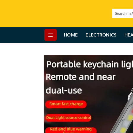
Skip
to
Search
for:
content
HOME
ELECTRONICS
HEA