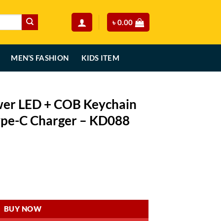
৳
0.00
MEN’S FASHION
KIDS ITEM
wer LED + COB Keychain
Type-C Charger – KD088
rent
ce
ychain Flashlight With Type-C Charger - KD088 quantity
90.00.
BUY NOW