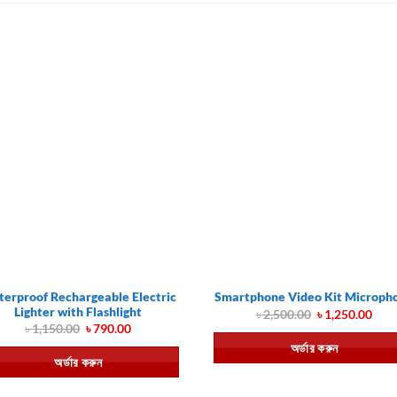
erproof Rechargeable Electric
Smartphone Video Kit Microph
Lighter with Flashlight
Original
Cur
৳
2,500.00
৳
1,250.00
price
pric
Original
Current
৳
1,150.00
৳
790.00
was:
is:
price
price
অর্ডার করুন
৳ 2,500.00.
৳ 1,
was:
is:
অর্ডার করুন
৳ 1,150.00.
৳ 790.00.