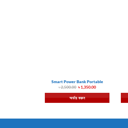
Smart Power Bank Portable
Original
Current
৳
2,500.00
৳
1,350.00
price
price
was:
is:
অর্ডার করুন
৳ 2,500.00.
৳ 1,350.00.