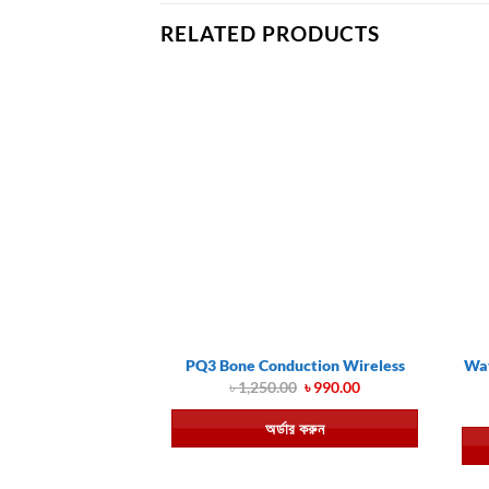
RELATED PRODUCTS
Wat
PQ3 Bone Conduction Wireless
Original
Current
৳
1,250.00
৳
990.00
price
price
was:
is:
অর্ডার করুন
৳ 1,250.00.
৳ 990.00.