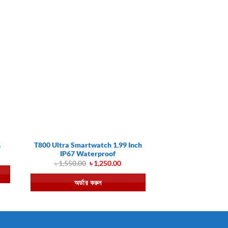
T800 Ultra Smartwatch 1.99 Inch
h
IP67 Waterproof
rent
e
Original
Current
৳
1,550.00
৳
1,250.00
price
price
390.00.
was:
is:
অর্ডার করুন
৳ 1,550.00.
৳ 1,250.00.