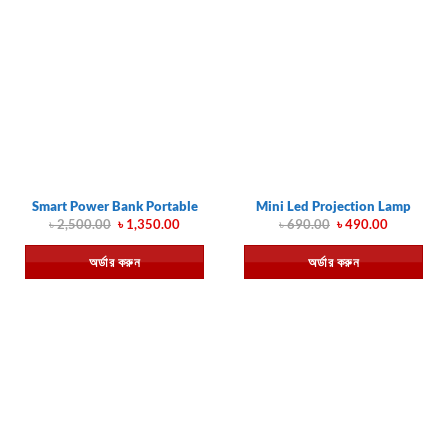
Smart Power Bank Portable
Mini Led Projection Lamp
Original
Current
Original
Current
৳
2,500.00
৳
1,350.00
৳
690.00
৳
490.00
price
price
price
price
was:
is:
was:
is:
অর্ডার করুন
অর্ডার করুন
৳ 2,500.00.
৳ 1,350.00.
৳ 690.00.
৳ 490.00.